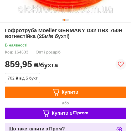
Гофротруба Moeller GERMANY D32 ПВХ 750Н
вогнестійка (25м/в бухті)
В наявності
Код: 164603
Опт і роздріб
859,95
₴/бухта
702 ₴
від 5 бухт
Купити
або
Купити з
Що таке купити з Пром?