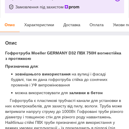
Замовлення під захистом
Опис
Характеристики
Доставка
Оплата
Умови п
Опис
Гофротруба Moeller GERMANY D32 ПВХ 750Н вогнестійка
з протяжкою
Призначена для
:
зовнішнього використання
на вулиці і фасаді
будівлі, так як дана гофротруба стійка до сонячних
променів і УФ випромінювання
можна використовувати для
заливки в бетон
Гофротруба є пластикові трубчасті канали для установки в
них електрокабелів, для захисту від пилу, вологи. Труба може
витримати напругу струму до 1000Вт. Гофровані труби різного
діаметру і товщиною стін для різного роду навантажень.
Найбільш стійкі ПВХ труби призначені для використання у
важких умовах експлуатації - їх прокладають в підлозі (під