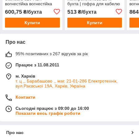
вогнестійка вогнестійка
бухта | гофра для кабелю
вогн
(50м. в бухті)
600,75
513
864
₴/бухта
₴/бухта
Купити
Купити
Про нас
95% позитивних з 267 відгуків за рік
Працює з 11.08.2011
м. Харків
т. ц ,, Барабашово ,, маг. 21-01-286 Електротехнік,
вул.Раєвської 19А, Харків, Україна
Контакти
Сьогодні працює з 09:00 до 16:00
Показати весь графік роботи
Про нас