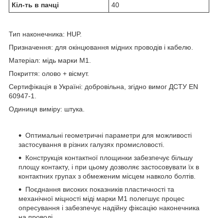
Кіл-ть в пачці
40
Тип наконечника: HUP.
Призначення: для окінцювання мідних проводів і кабелю.
Матеріал: мідь марки М1.
Покриття: олово + вісмут.
Сертифікація в Україні: добровільна, згідно вимог ДСТУ EN
60947-1.
Одиниця виміру: штука.
Оптимальні геометричні параметри для можливості
застосування в різних галузях промисловості.
Конструкція контактної площинки забезпечує більшу
площу контакту, і при цьому дозволяє застосовувати їх в
контактних групах з обмеженим місцем навколо болтів.
Поєднання високих показників пластичності та
механічної міцності міді марки М1 полегшує процес
опресування і забезпечує надійну фіксацію наконечника
на проводі.