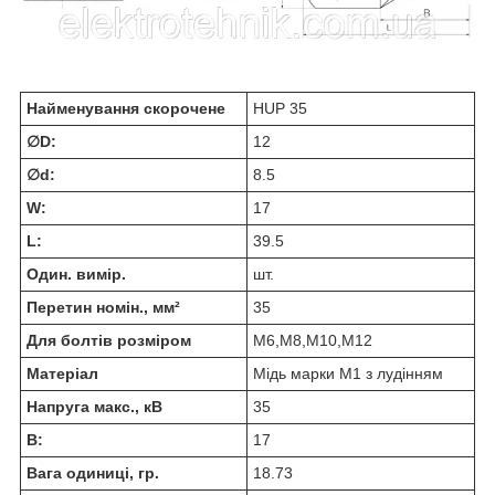
Найменування скорочене
HUP 35
∅D:
12
∅d:
8.5
W:
17
L:
39.5
Один. вимір.
шт.
Перетин номін., мм²
35
Для болтів розміром
М6,M8,M10,M12
Матеріал
Мідь марки М1 з лудінням
Напруга макс., кВ
35
В:
17
Вага одиниці, гр.
18.73