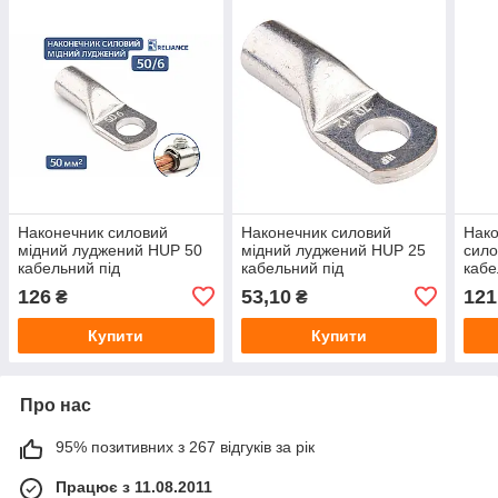
Наконечник силовий
Наконечник силовий
Нако
мідний луджений HUP 50
мідний луджений HUP 25
сило
кабельний під
кабельний під
кабе
опресування для 50 мм²
опресування для мідного
опре
126
53,10
121
₴
₴
кабелю 25 мм²
Купити
Купити
Про нас
95% позитивних з 267 відгуків за рік
Працює з 11.08.2011