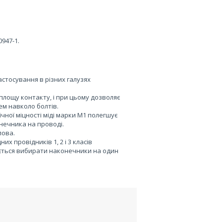
0947-1.
стосування в різних галузях
площу контакту, і при цьому дозволяє
ем навколо болтів.
чної міцності міді марки М1 полегшує
нечника на проводі.
лова.
х провідників 1, 2 і 3 класів
ндується вибирати наконечники на один