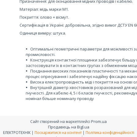
Призначення: для окінцювання мідних проводів і кабелю.
Матеріал: мідь марки М1.
Покриття: олово + вісмут.
Сертифікація в Україні: добровільна, згідно вимог ДСТУ EN 6
Одиниця виміру: штука.
Оптимальні геометричні параметри для можливості за
промисловості.
Конструкція контактної площинки забезпечує більшу 
застосовувати їх в контактних групах з обмеженим місц
Поєднання високих показників пластичності та механі
процес опресування і забезпечує надійну фіксацію нако
Висока електропровідність міді і покриття на основі о
Внутрішній діаметр хвостовиків розрахований для мідни
гнучкості. Для кабелю 4, 5 і 6 класів гнучкості, рекоме
номінал більше номиналу проводу
Prom.ua
Сайт створений на маркетплейсі
Продавець на Bigl.ua
ЕЛЕКТРОТЕХНІК |
Поскаржитися на контент
|
Політика конфіденційності