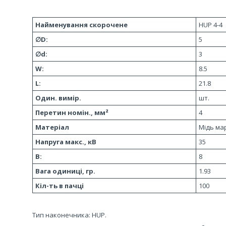
Найменування скорочене
HUP 4-4
∅D:
5
∅d:
3
W:
8.5
L:
21.8
Один. вимір.
шт.
Перетин номін., мм²
4
Матеріал
Мідь ма
Напруга макс., кВ
35
В:
8
Вага одиниці, гр.
1.93
Кіл-ть в пачці
100
Тип наконечника: HUP.