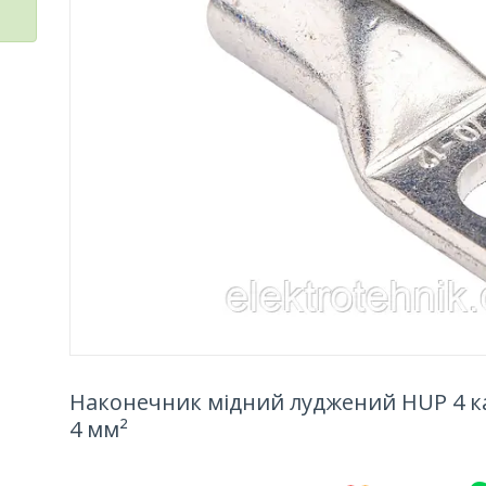
Наконечник мідний луджений HUP 4 к
4 мм²