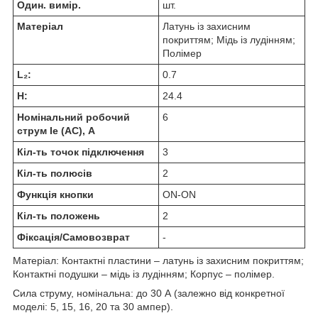
Один. вимір.
шт.
Матеріал
Латунь із захисним
покриттям; Мідь із лудінням;
Полімер
L₂:
0.7
H:
24.4
Номінальний робочий
6
струм Ie (AC), А
Кіл-ть точок підключення
3
Кіл-ть полюсів
2
Функція кнопки
ON-ON
Кіл-ть положень
2
Фіксація/Самовозврат
-
Матеріал: Контактні пластини – латунь із захисним покриттям;
Контактні подушки – мідь із лудінням; Корпус – полімер.
Сила струму, номінальна: до 30 А (залежно від конкретної
моделі: 5, 15, 16, 20 та 30 ампер).