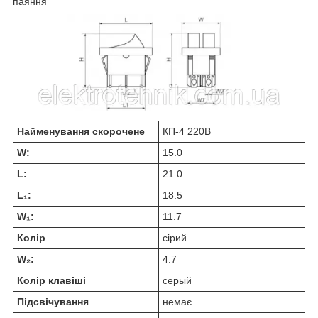
паяння
Найменування скорочене
КП-4 220В
W:
15.0
L:
21.0
L₁:
18.5
W₁:
11.7
Колір
сірий
W₂:
4.7
Колір клавіші
серый
Підсвічування
немає