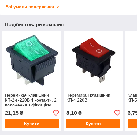
Всі умови повернення
Подібні товари компанії
Перемикач клавішний
Перемикач клавішний
Клав
КП-2и -220В 4 контакти, 2
КП-4 220В
КП-5
положення з фіксацією
"вкл-викл", з
21,15
8,10
6,7
₴
₴
підсвічуванням, зелений
Купити
Купити