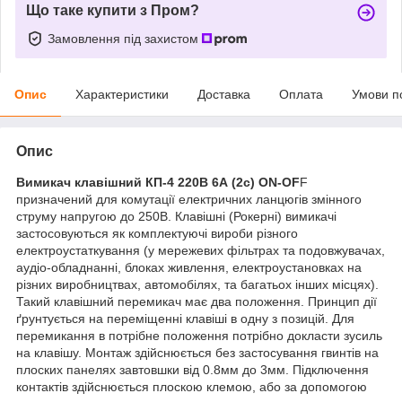
Що таке купити з Пром?
Замовлення під захистом
Опис
Характеристики
Доставка
Оплата
Умови п
Опис
Вимикач клавішний КП-4 220В 6А (2с) ON-OF
F
призначений для комутації електричних ланцюгів змінного
струму напругою до 250В. Клавішні (Рокерні) вимикачі
застосовуються як комплектуючі вироби різного
електроустаткування (у мережевих фільтрах та подовжувачах,
аудіо-обладнанні, блоках живлення, електроустановках на
різних виробництвах, автомобілях, та багатьох інших місцях).
Такий клавішний перемикач має два положення. Принцип дії
ґрунтується на переміщенні клавіші в одну з позицій. Для
перемикання в потрібне положення потрібно докласти зусиль
на клавішу. Монтаж здійснюється без застосування гвинтів на
плоских панелях завтовшки від 0.8мм до 3мм. Підключення
контактів здійснюється плоскою клемою, або за допомогою