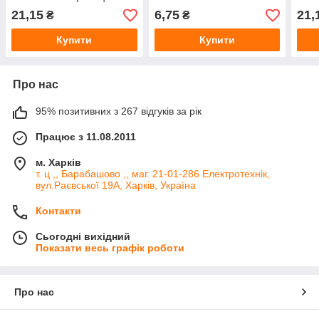
"вкл-викл", з
"вкл-
21,15
6,75
21,
₴
₴
підсвічуванням, зелений
підс
Купити
Купити
Про нас
95% позитивних з 267 відгуків за рік
Працює з 11.08.2011
м. Харків
т. ц ,, Барабашово ,, маг. 21-01-286 Електротехнік,
вул.Раєвської 19А, Харків, Україна
Контакти
Сьогодні вихідний
Показати весь графік роботи
Про нас