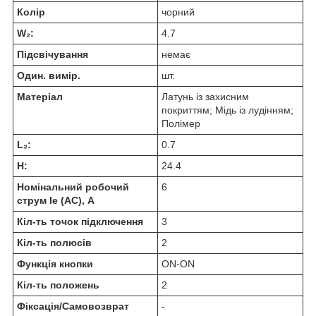
Колір
чорний
W₂:
4.7
Підсвічування
немає
Один. вимір.
шт.
Матеріал
Латунь із захисним
покриттям; Мідь із лудінням;
Полімер
L₂:
0.7
H:
24.4
Номінальний робочий
6
струм Ie (AC), А
Кіл-ть точок підключення
3
Кіл-ть полюсів
2
Функція кнопки
ON-ON
Кіл-ть положень
2
Фіксація/Самовозврат
-