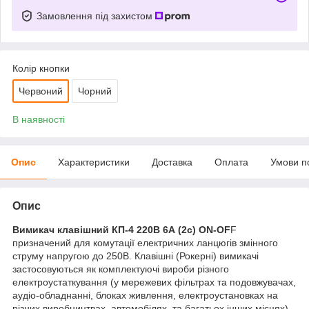
Замовлення під захистом
Колір кнопки
Червоний
Чорний
В наявності
Опис
Характеристики
Доставка
Оплата
Умови п
Опис
Вимикач клавішний КП-4 220В 6А (2с) ON-OF
F
призначений для комутації електричних ланцюгів змінного
струму напругою до 250В. Клавішні (Рокерні) вимикачі
застосовуються як комплектуючі вироби різного
електроустаткування (у мережевих фільтрах та подовжувачах,
аудіо-обладнанні, блоках живлення, електроустановках на
різних виробництвах, автомобілях, та багатьох інших місцях).