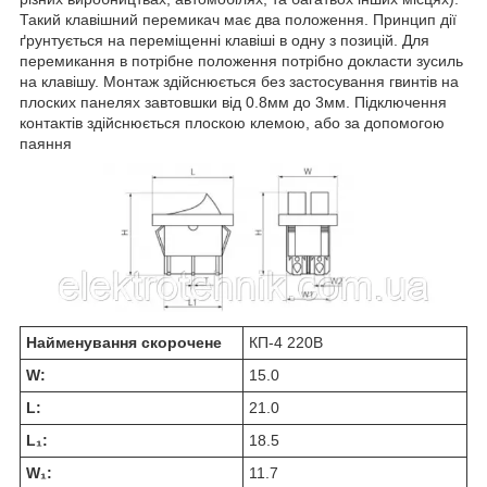
Такий клавішний перемикач має два положення. Принцип дії
ґрунтується на переміщенні клавіші в одну з позицій. Для
перемикання в потрібне положення потрібно докласти зусиль
на клавішу. Монтаж здійснюється без застосування гвинтів на
плоских панелях завтовшки від 0.8мм до 3мм. Підключення
контактів здійснюється плоскою клемою, або за допомогою
паяння
Найменування скорочене
КП-4 220В
W:
15.0
L:
21.0
L₁:
18.5
W₁:
11.7