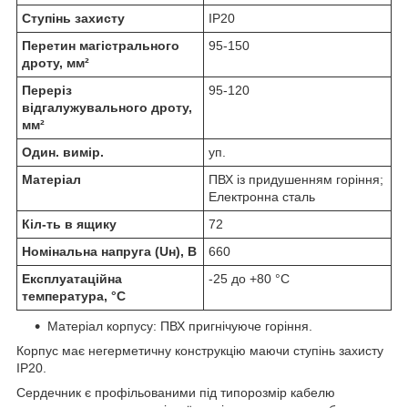
Ступінь захисту
IP20
Перетин магістрального
95-150
дроту, мм²
Переріз
95-120
відгалужувального дроту,
мм²
Один. вимір.
уп.
Матеріал
ПВХ із придушенням горіння;
Електронна сталь
Кіл-ть в ящику
72
Номінальна напруга (Uн), В
660
Експлуатаційна
-25 до +80 °C
температура, °C
Матеріал корпусу: ПВХ пригнічуюче горіння.
Корпус має негерметичну конструкцію маючи ступінь захисту
IP20.
Сердечник є профільованими під типорозмір кабелю