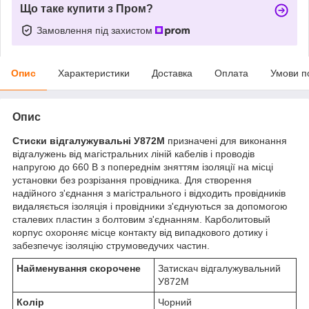
Що таке купити з Пром?
Замовлення під захистом
Опис
Характеристики
Доставка
Оплата
Умови п
Опис
Стиски відгалужувальні У872М
призначені для виконання
відгалужень від магістральних ліній кабелів і проводів
напругою до 660 В з попереднім зняттям ізоляції на місці
установки без розрізання провідника. Для створення
надійного з'єднання з магістрального і відходить провідників
видаляється ізоляція і провідники з'єднуються за допомогою
сталевих пластин з болтовим з'єднанням. Карболитовый
корпус охороняє місце контакту від випадкового дотику і
забезпечує ізоляцію струмоведучих частин.
Найменування скорочене
Затискач відгалужувальний
У872М
Колір
Чорний