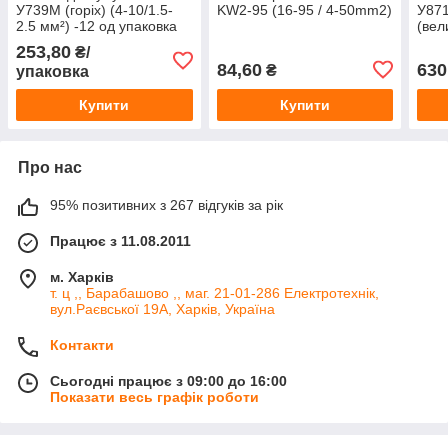
У739М (горіх) (4-10/1.5-
KW2-95 (16-95 / 4-50mm2)
У871
2.5 мм²) -12 од упаковка
(вел
упак
253,80
₴/
про
84,60
630
₴
упаковка
Купити
Купити
Про нас
95% позитивних з 267 відгуків за рік
Працює з 11.08.2011
м. Харків
т. ц ,, Барабашово ,, маг. 21-01-286 Електротехнік,
вул.Раєвської 19А, Харків, Україна
Контакти
Сьогодні працює з 09:00 до 16:00
Показати весь графік роботи