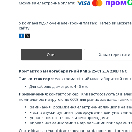
У компанії підключені електронні платежі. Тепер ви может
сайту.
Опис
Характеристики
Контактор малогабаритний КМІ 2-25-01 25А 230В 1NC
Тип контактора:
електромагнітний малогабаритний конта
Для кабелю діаметром: 4 - 8 мм.
Призначення:
контактори серії КМІ застосовуються в еле
номінальною напругою до 660В для різних завдань, таких я
замикання і розмикання електричних ланцюгів на вел
часті запуски, зупинки і реверсування двигунів змінн
управління освітлювальними приладами;
управління ланцюгами з нагрівальними приладами та
Сертифікація в Україні: декларування відповідності згідно в