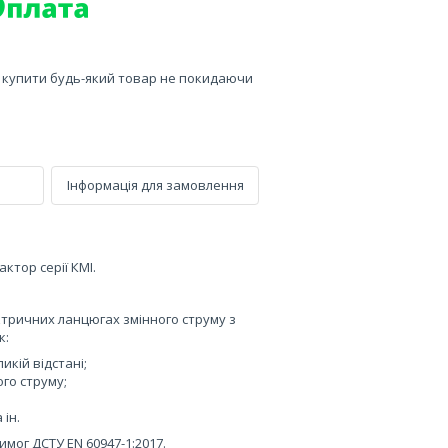
е купити будь-який товар не покидаючи
Інформація для замовлення
ктор серії КМІ.
ктричних ланцюгах змінного струму з
к:
икій відстані;
ого струму;
 ін.
имог ДСТУ EN 60947-1:2017.