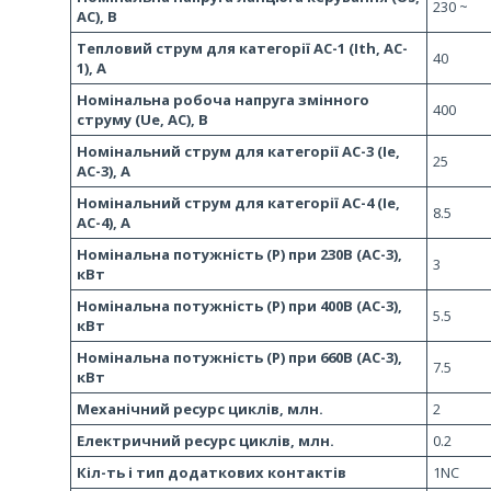
230 ~
AC), В
Тепловий струм для категорії AC-1 (Ith, AC-
40
1), A
Номінальна робоча напруга змінного
400
струму (Ue, АС), В
Номінальний струм для категорії AC-3 (Ie,
25
AC-3), А
Номінальний струм для категорії AC-4 (Ie,
8.5
AC-4), А
Номінальна потужність (Р) при 230В (AC-3),
3
кВт
Номінальна потужність (Р) при 400В (AC-3),
5.5
кВт
Номінальна потужність (Р) при 660В (AC-3),
7.5
кВт
Механічний ресурс циклів, млн.
2
Електричний ресурс циклів, млн.
0.2
Кіл-ть і тип додаткових контактів
1NC