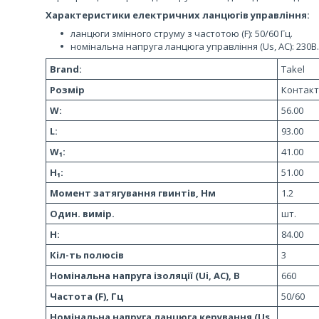
Характеристики електричних ланцюгів управління:
ланцюги змінного струму з частотою (F): 50/60 Гц.
номінальна напруга ланцюга управління (Us, AC): 230В
Brand:
Takel
Розмір
Контакт
W:
56.00
L:
93.00
W₁:
41.00
H₁:
51.00
Момент затягування гвинтів, Нм
1.2
Один. вимір.
шт.
H:
84.00
Кіл-ть полюсів
3
Номінальна напруга ізоляції (Ui, AC), В
660
Частота (F), Гц
50/60
Номінальна напруга ланцюга керування (Us,