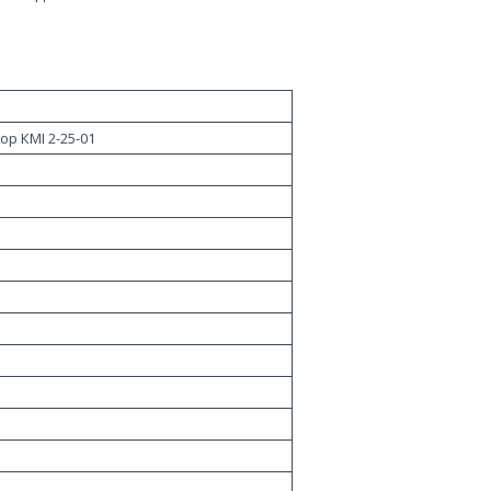
.
ор КМІ 2-25-01