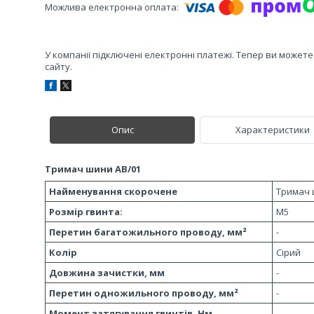
У компанії підключені електронні платежі. Тепер ви может
сайту.
Опис
Характеристики
Тримач шини AB/01
Найменування скорочене
Тримач 
Розмір гвинта:
М5
Перетин багатожильного проводу, мм²
-
Колір
Сірий
Довжина зачистки, мм
-
Перетин одножильного проводу, мм²
-
Момент затягування гвинтів, Нм
-