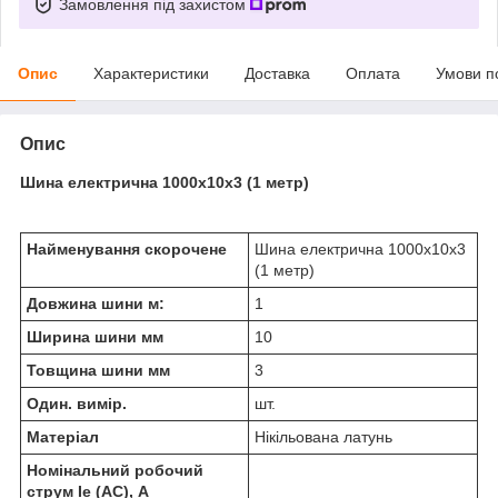
Замовлення під захистом
Опис
Характеристики
Доставка
Оплата
Умови п
Опис
Шина електрична 1000х10х3 (1 метр)
Найменування скорочене
Шина електрична 1000х10х3
(1 метр)
Довжина шини м:
1
Ширина шини мм
10
Товщина шини мм
3
Один. вимір.
шт.
Матеріал
Нікільована латунь
Номінальний робочий
струм Ie (AC), А