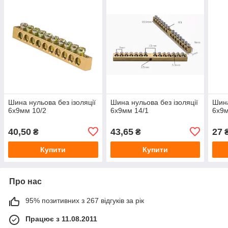
Шина нульова без ізоляції
Шина нульова без ізоляції
Шина
6х9мм 10/2
6х9мм 14/1
6х9м
40,50
43,65
27
₴
₴
Купити
Купити
Про нас
95% позитивних з 267 відгуків за рік
Працює з 11.08.2011