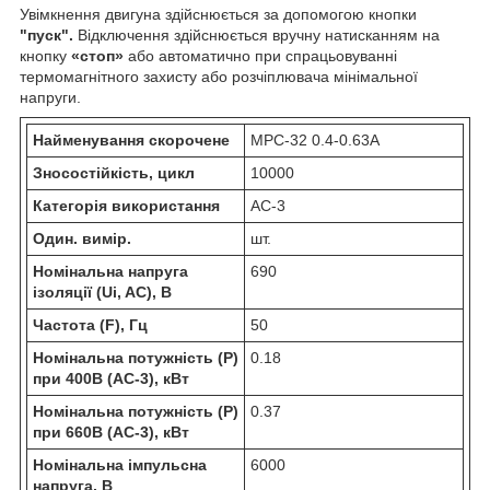
Увімкнення двигуна здійснюється за допомогою кнопки
"пуск".
Відключення здійснюється вручну натисканням на
кнопку
«стоп»
або автоматично при спрацьовуванні
термомагнітного захисту або розчіплювача мінімальної
напруги.
Найменування скорочене
MPC-32 0.4-0.63А
Зносостійкість, цикл
10000
Категорія використання
АС-3
Один. вимір.
шт.
Номінальна напруга
690
ізоляції (Ui, AC), В
Частота (F), Гц
50
Номінальна потужність (Р)
0.18
при 400В (AC-3), кВт
Номінальна потужність (Р)
0.37
при 660В (AC-3), кВт
Номінальна імпульсна
6000
напруга, В