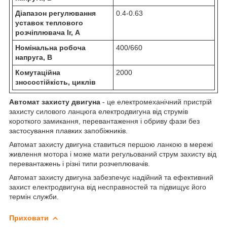
Діапазон регулювання
0.4-0.63
уставок теплового
розчіплювача Ir, А
Номінальна робоча
400/660
напруга, В
Комутаційна
2000
зносостійкість, циклів
Автомат захисту двигуна
- це електромеханічний пристрій
захисту силового ланцюга електродвигуна від струмів
короткого замикання, перевантаження і обриву фази без
застосування плавких запобіжників.
Автомат захисту двигуна ставиться першою ланкою в мережі
живлення мотора і може мати регульований струм захисту від
перевантажень і різні типи розчеплювачів.
Автомат захисту двигуна забезпечує надійний та ефективний
захист електродвигуна від несправностей та підвищує його
термін служби.
Приховати