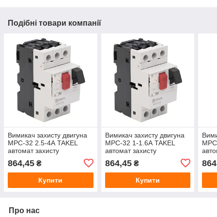
Подібні товари компанії
Вимикач захисту двигуна
Вимикач захисту двигуна
Вими
MPC-32 2.5-4А TAKEL
MPC-32 1-1.6А TAKEL
MPC-
автомат захисту
автомат захисту
авто
електродвигуна моторний
електродвигуна моторний
елек
864,45
864,45
864
₴
₴
автомат
автомат
авто
Купити
Купити
Про нас