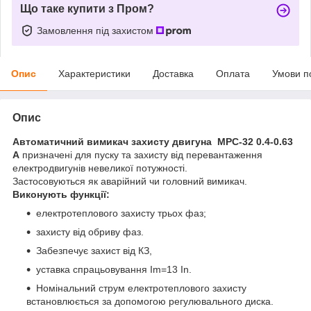
Що таке купити з Пром?
Замовлення під захистом
Опис
Характеристики
Доставка
Оплата
Умови п
Опис
Автоматичний вимикач захисту двигуна MPC-32 0.4-0.63
А
призначені для пуску та захисту від перевантаження
електродвигунів невеликої потужності.
Застосовуються як аварійний чи головний вимикач.
Виконують функції:
електротеплового захисту трьох фаз;
захисту від обриву фаз.
Забезпечує захист від КЗ,
уставка спрацьовування Im=13 In.
Номінальний струм електротеплового захисту
встановлюється за допомогою регулювального диска.