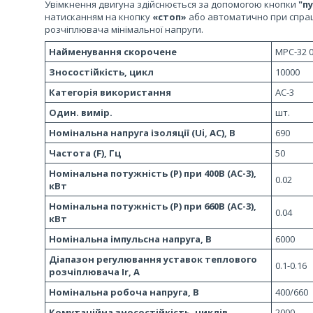
Увімкнення двигуна здійснюється за допомогою кнопки
"пу
натисканням на кнопку
«стоп»
або автоматично при спрац
розчіплювача мінімальної напруги.
Найменування скорочене
MPC-32 0
Зносостійкість, цикл
10000
Категорія використання
АС-3
Один. вимір.
шт.
Номінальна напруга ізоляції (Ui, AC), В
690
Частота (F), Гц
50
Номінальна потужність (Р) при 400В (AC-3),
0.02
кВт
Номінальна потужність (Р) при 660В (AC-3),
0.04
кВт
Номінальна імпульсна напруга, В
6000
Діапазон регулювання уставок теплового
0.1-0.16
розчіплювача Ir, А
Номінальна робоча напруга, В
400/660
Комутаційна зносостійкість, циклів
2000