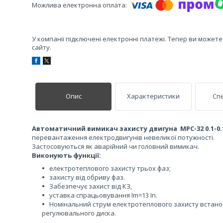
У компанії підключені електронні платежі. Тепер ви может
сайту.
Опис
Характеристики
Спе
Автоматичний вимикач захисту двигуна MPC-32 0.1-0.
перевантаження електродвигунів невеликої потужності.
Застосовуються як аварійний чи головний вимикач.
Виконують функції:
електротеплового захисту трьох фаз;
захисту від обриву фаз.
Забезпечує захист від КЗ,
уставка спрацьовування Im=13 In.
Номінальний струм електротеплового захисту встан
регулювального диска.