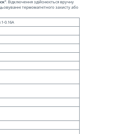
ск"
. Відключення здійснюється вручну
ьовуванні термомагнітного захисту або
.1-0.16А