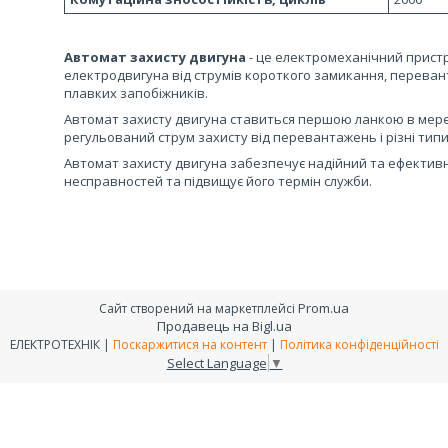
Автомат захисту двигуна
- це електромеханічний пристр
електродвигуна від струмів короткого замикання, переван
плавких запобіжників.
Автомат захисту двигуна ставиться першою ланкою в мере
регульований струм захисту від перевантажень і різні тип
Автомат захисту двигуна забезпечує надійний та ефективн
несправностей та підвищує його термін служби.
Prom.ua
Сайт створений на маркетплейсі
Продавець на Bigl.ua
ЕЛЕКТРОТЕХНІК |
Поскаржитися на контент
|
Політика конфіденційності
Select Language
▼