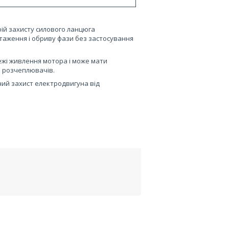
ій захисту силового ланцюга
таження і обриву фази без застосування
жі живлення мотора і може мати
и розчеплювачів.
ий захист електродвигуна від