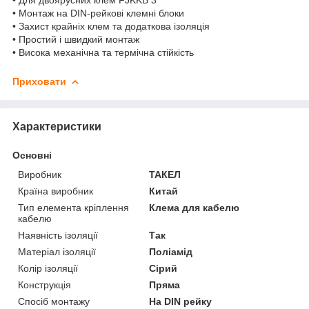
• Монтаж на DIN-рейкові клемні блоки
• Захист крайніх клем та додаткова ізоляція
• Простий і швидкий монтаж
• Висока механічна та термічна стійкість
Приховати
Характеристики
Основні
Виробник
ТАКЕЛ
Країна виробник
Китай
Тип елемента кріплення
Клема для кабелю
кабелю
Наявність ізоляції
Так
Матеріал ізоляції
Поліамід
Колір ізоляції
Сірий
Конструкція
Пряма
Спосіб монтажу
На DIN рейку