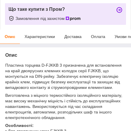
Що таке купити з Пром?
Замовлення під захистом
Опис
Характеристики
Доставка
Оплата
Умови п
Опис
Пластина торцева D-FJKKB 3 призначена для встановлення
на край двоярусних клемних колодок серії FJKKB, що
монтуються на DIN-рейку. Забезпечує електричну ізоляцію
крайніх клем, підвищує безпеку експлуатації та захищає від
випадкового контакту зі струмопровідними елементами.
Виготовлена з міцного термостійкого ізоляційного матеріалу,
має високу механічну міцність і стійкість до експлуатаційних
навантажень. Використовується під час складання
електрощитів, автоматики, розподільчих шаф та іншого
електротехнічного обладнання.
Особливості:
• Для двоярусних клем FJKKB 3