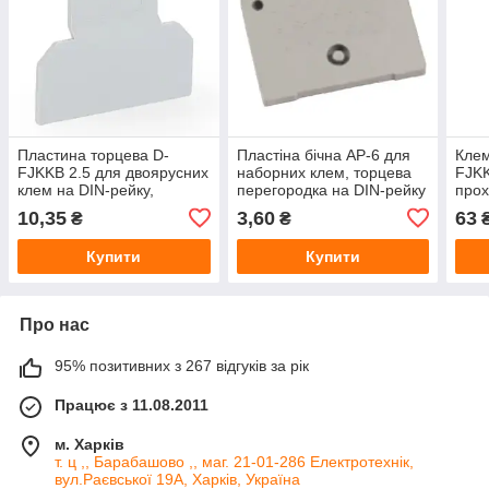
Пластина торцева D-
Пластіна бічна AP-6 для
Клем
FJKKB 2.5 для двоярусних
наборних клем, торцева
FJKK
клем на DIN-рейку,
перегородка на DIN-рейку
прох
кінцева перегородка для
для 
10,35
3,60
63
₴
₴
клемних колодок
Купити
Купити
Про нас
95% позитивних з 267 відгуків за рік
Працює з 11.08.2011
м. Харків
т. ц ,, Барабашово ,, маг. 21-01-286 Електротехнік,
вул.Раєвської 19А, Харків, Україна