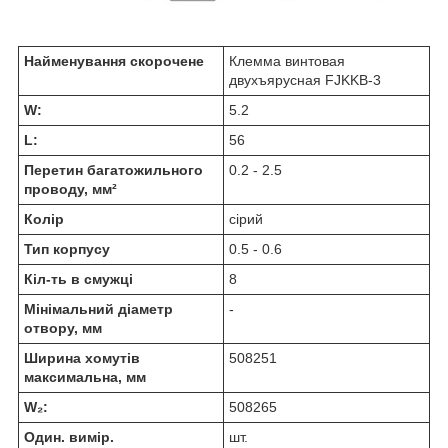
Найменування скорочене
Клемма винтовая
двухъярусная FJKKB-3
W:
5.2
L:
56
Перетин багатожильного
0.2 - 2.5
проводу, мм²
Колір
сірий
Тип корпусу
0.5 - 0.6
Кіл-ть в смужці
8
Мінімальний діаметр
-
отвору, мм
Ширина хомутів
508251
максимальна, мм
W₂:
508265
Один. вимір.
шт.