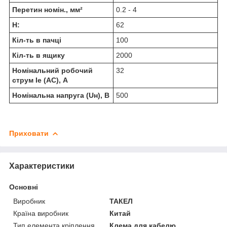
Перетин номін., мм²
0.2 - 4
H:
62
Кіл-ть в пачці
100
Кіл-ть в ящику
2000
Номінальний робочий
32
струм Ie (AC), А
Номінальна напруга (Uн), В
500
Приховати
Характеристики
Основні
Виробник
ТАКЕЛ
Країна виробник
Китай
Тип елемента кріплення
Клема для кабелю