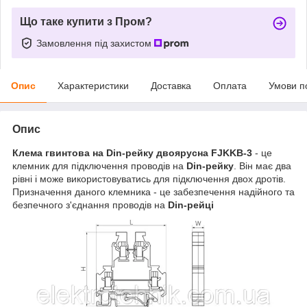
Що таке купити з Пром?
Замовлення під захистом
Опис
Характеристики
Доставка
Оплата
Умови п
Опис
Клема гвинтова на Din-рейку двоярусна FJKKB-3
- це
клемник для підключення проводів на
Din-рейку
. Він має два
рівні і може використовуватись для підключення двох дротів.
Призначення даного клемника - це забезпечення надійного та
безпечного з'єднання проводів на
Din-рейці