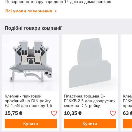
Повернення товару впродовж 14 днів за домовленістю
Всі умови повернення
Подібні товари компанії
Клемник гвинтовий
Пластина торцева D-
Клем
прохідний на DIN-рейку
FJKKB 2.5 для двоярусних
FJKK
FJ-1,5N для проводу 1,5
клем на DIN-рейку,
прох
мм², клемна колодка
кінцева перегородка для
для 
15,75
10,35
63
₴
₴
монтажна
клемних колодок
Купити
Купити