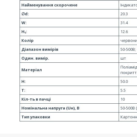
Найменування скорочене
Індикат
∅d:
20.3
W:
31.4
H₁:
12.6
Колір
червон
Діапазон вимірів
50-500В;
Один. вимір.
шт
Поліамід
Матеріал
покритт
H:
50.0
T:
5.5
Кіл-ть в пачці
10
Номінальна напруга (Uн), В
50-500В 
Тип упаковки
Картонн