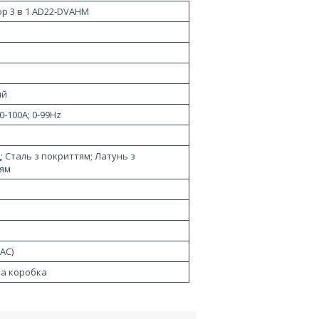
ор 3 в 1 AD22-DVAHM
ий
 0-100А; 0-99Hz
; Сталь з покриттям; Латунь з
ям
(AC)
а коробка