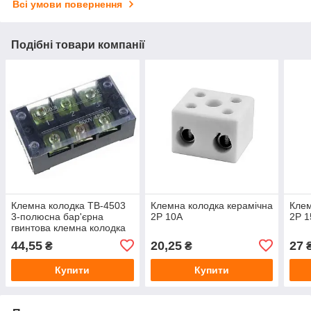
Всі умови повернення
Подібні товари компанії
Клемна колодка ТВ-4503
Клемна колодка керамічна
Клем
3-полюсна бар'єрна
2Р 10А
2Р 1
гвинтова клемна колодка
для з'єднання проводів
44,55
20,25
27
₴
₴
45А
Купити
Купити