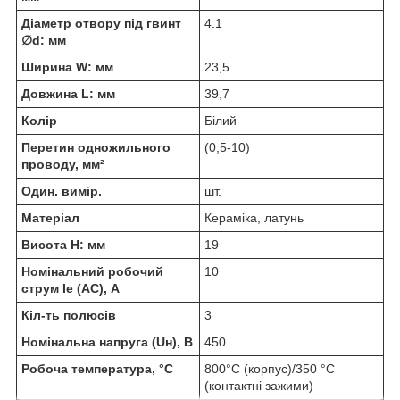
Діаметр отвору під гвинт
4.1
∅d: мм
Ширина W: мм
23,5
Довжина L: мм
39,7
Колір
Білий
Перетин одножильного
(0,5-10)
проводу, мм²
Один. вимір.
шт.
Матеріал
Кераміка, латунь
Висота H: мм
19
Номінальний робочий
10
струм Ie (AC), А
Кіл-ть полюсів
3
Номінальна напруга (Uн), В
450
Робоча температура, °C
800°C (корпус)/350 °C
(контактні зажими)