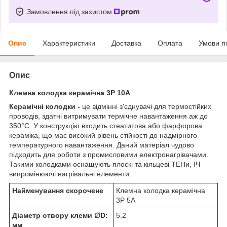
Замовлення під захистом
Опис
Характеристики
Доставка
Оплата
Умови п
Опис
Клемна колодка керамічна 3Р 10А
Керамічні колодки -
це відмінні з'єднувачі для термостійких
проводів, здатні витримувати термічне навантаження аж до
350°С. У конструкцію входить стеатитова або фарфорова
кераміка, що має високий рівень стійкості до надмірного
температурного навантаження. Даний матеріал чудово
підходить для роботи з промисловими електронагрівачами.
Такими колодками оснащують плоскі та кільцеві ТЕНи, ІЧ
випромінюючі нагрівальні елементи.
Найменування скорочене
Клемна колодка керамічна
3Р 5А
Діаметр отвору клеми ∅D:
5.2
мм