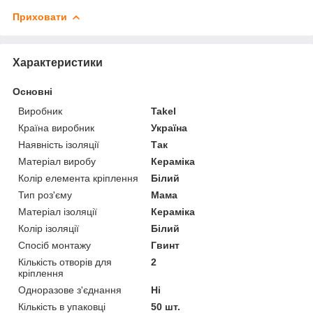
Приховати
Характеристики
Основні
Виробник
Takel
Країна виробник
Україна
Наявність ізоляції
Так
Матеріал виробу
Кераміка
Колір елемента кріплення
Білий
Тип роз'єму
Мама
Матеріал ізоляції
Кераміка
Колір ізоляції
Білий
Спосіб монтажу
Гвинт
Кількість отворів для
2
кріплення
Одноразове з'єднання
Ні
Кількість в упаковці
50 шт.