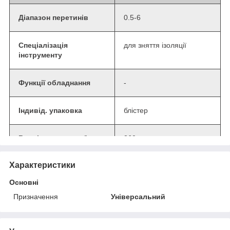
Діапазон перетинів
0.5-6
Спеціалізація
для зняття ізоляції
інструменту
Функції обладнання
-
Індивід. упаковка
блістер
Вага інструменту без
360
упаковки
Характеристики
Довжина інструмента
175
Основні
без упаковки
Призначення
Універсальний
Один. вимір.
шт.