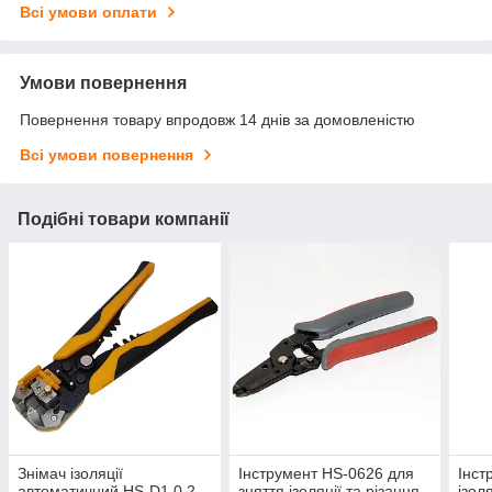
Всі умови оплати
Умови повернення
Повернення товару впродовж 14 днів за домовленістю
Всі умови повернення
Подібні товари компанії
Знімач ізоляції
Інструмент HS-0626 для
Інст
автоматичний HS-D1 0,2-
зняття ізоляції та різання
ізол