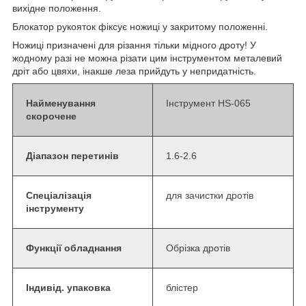
вихідне положення.
Блокатор рукояток фіксує ножиці у закритому положенні.
Ножиці призначені для різання тільки мідного дроту! У
жодному разі не можна різати цим інструментом металевий
дріт або цвяхи, інакше леза прийдуть у непридатність.
Найменування
Інструмент HS-065
скорочене
Діапазон перетинів
1.6-2.6
Спеціалізація
для зачистки дротів
інструменту
Функції обладнання
Обрізка дротів
Індивід. упаковка
блістер