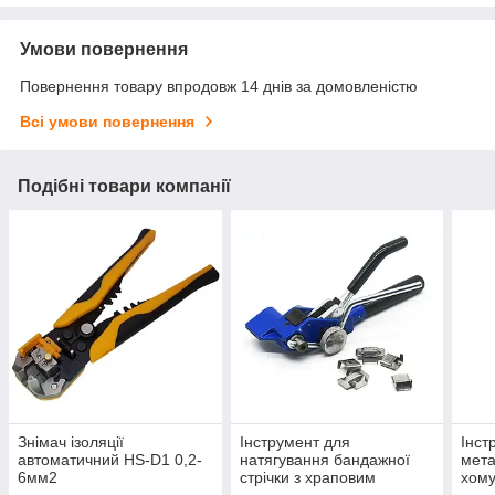
Умови повернення
Повернення товару впродовж 14 днів за домовленістю
Всі умови повернення
Подібні товари компанії
Знімач ізоляції
Інструмент для
Інст
автоматичний HS-D1 0,2-
натягування бандажної
мета
6мм2
стрічки з храповим
хому
механізмом HS-604