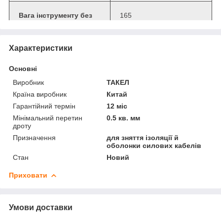
Вага інструменту без
165
упаковки
Характеристики
Довжина інструмента
170
без упаковки
Основні
Виробник
ТАКЕЛ
Один. вимір.
шт.
Країна виробник
Китай
Гарантійний термін
12 міс
Мінімальний перетин
0.5 кв. мм
Кіл-ть в коробці
10
дроту
Призначення
для зняття ізоляції й
оболонки силових кабелів
Стан
Новий
Приховати
Приховати
Умови доставки