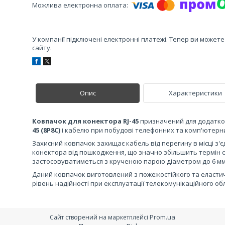
У компанії підключені електронні платежі. Тепер ви может
сайту.
Опис
Характеристики
Ковпачок для конектора RJ-45
призначений для додатков
45 (8P8C)
і кабелю при побудові телефонних та комп'ютерн
Захисний ковпачок захищає кабель від перегину в місці з'є
конектора від пошкодження, що значно збільшить термін с
застосовуватиметься з крученою парою діаметром до 6 мм
Даний ковпачок виготовлений з пожежостійкого та еластич
рівень надійності при експлуатації телекомунікаційного о
Prom.ua
Сайт створений на маркетплейсі