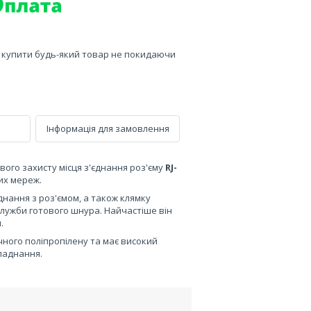
е купити будь-який товар не покидаючи
Інформація для замовлення
ого захисту місця з'єднання роз'єму
RJ-
их мереж.
днання з роз'ємом, а також клямку
лужби готового шнура. Найчастіше він
.
ного поліпропілену та має високий
бладнання.