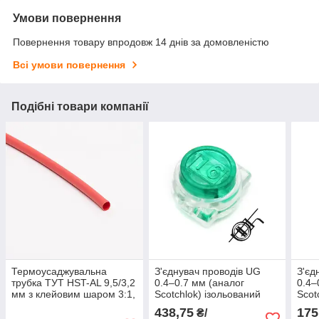
Умови повернення
Повернення товару впродовж 14 днів за домовленістю
Всі умови повернення
Подібні товари компанії
Термоусаджувальна
З'єднувач проводів UG
З'єд
трубка ТУТ HST-AL 9,5/3,2
0.4–0.7 мм (аналог
0.4–
мм з клейовим шаром 3:1,
Scotchlok) ізольований
Scot
герметична термоусадка
конектор для зрощення
коне
438,75
175
₴/
для кабелю та проводів
кабелю
з'єд