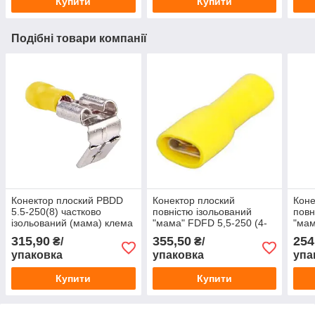
Купити
Купити
Подібні товари компанії
Конектор плоский PBDD
Конектор плоский
Коне
5.5-250(8) частково
повністю ізольований
повн
ізольований (мама) клема
"мама" FDFD 5,5-250 (4-
"мам
роз'ємна 6.3 мм для
6/6,3-0,8)
2,5/
315,90
355,50
254
₴/
₴/
проводів
упаковка
упаковка
упа
Купити
Купити