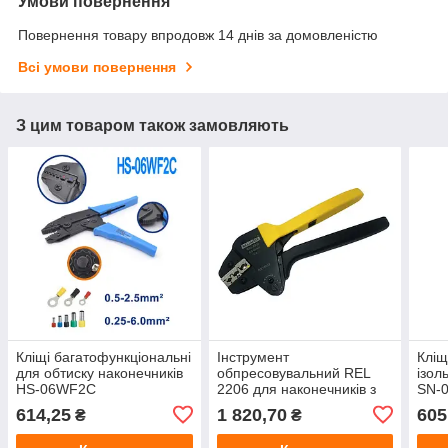
Умови повернення
Повернення товару впродовж 14 днів за домовленістю
Всі умови повернення
З цим товаром також замовляють
Кліщі багатофункціональні
Інструмент
Кліщ
для обтиску наконечників
обпресовувальний REL
ізол
HS-06WF2C
2206 для наконечників з
SN-0
ізоляцією 0,5-6 мм²
614,25
1 820,70
605
₴
₴