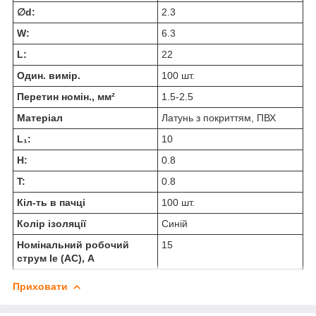
∅d:
2.3
W:
6.3
L:
22
Один. вимір.
100 шт.
Перетин номін., мм²
1.5-2.5
Матеріал
Латунь з покриттям, ПВХ
L₁:
10
H:
0.8
T:
0.8
Кіл-ть в пачці
100 шт.
Колір ізоляції
Синій
Номінальний робочий
15
струм Ie (AC), А
Приховати