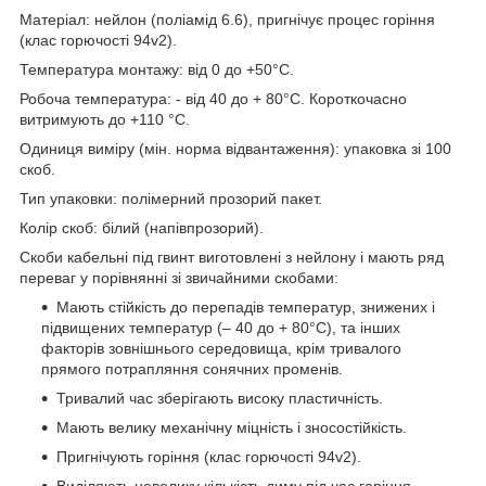
Матеріал: нейлон (поліамід 6.6), пригнічує процес горіння
(клас горючості 94v2).
Температура монтажу: від 0 до +50°С.
Робоча температура: - від 40 до + 80°С. Короткочасно
витримують до +110 °С.
Одиниця виміру (мін. норма відвантаження): упаковка зі 100
скоб.
Тип упаковки: полімерний прозорий пакет.
Колір скоб: білий (напівпрозорий).
Скоби кабельні під гвинт виготовлені з нейлону і мають ряд
переваг у порівнянні зі звичайними скобами:
Мають стійкість до перепадів температур, знижених і
підвищених температур (– 40 до + 80°С), та інших
факторів зовнішнього середовища, крім тривалого
прямого потрапляння сонячних променів.
Тривалий час зберігають високу пластичність.
Мають велику механічну міцність і зносостійкість.
Пригнічують горіння (клас горючості 94v2).
Виділяють невелику кількість диму під час горіння.