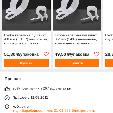
Скоба кабельна під гвинт
Скоба кабельна під гвинт
Скоб
4.8 мм (3/16R) нейлонова,
3.2 мм (1/8R) нейлонова,
круг
кліпса для кріплення
кліпса для кріплення
кабелю
кабелю
51,30
49,50
28,
₴/упаковка
₴/упаковка
Купити
Купити
Про нас
95% позитивних з 267 відгуків за рік
Працює з 11.08.2011
м. Харків
т. ц ,, Барабашово ,, маг. 21-01-286 Електротехнік,