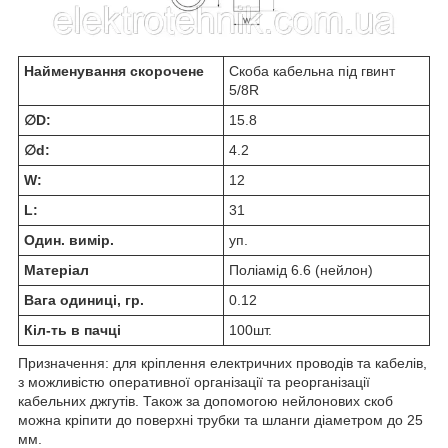
Найменування скорочене
Скоба кабельна під гвинт
5/8R
∅D:
15.8
∅d:
4.2
W:
12
L:
31
Один. вимір.
уп.
Матеріал
Поліамід 6.6 (нейлон)
Вага одиниці, гр.
0.12
Кіл-ть в пачці
100шт.
Призначення: для кріплення електричних проводів та кабелів,
з можливістю оперативної організації та реорганізації
кабельних джгутів. Також за допомогою нейлонових скоб
можна кріпити до поверхні трубки та шланги діаметром до 25
мм.