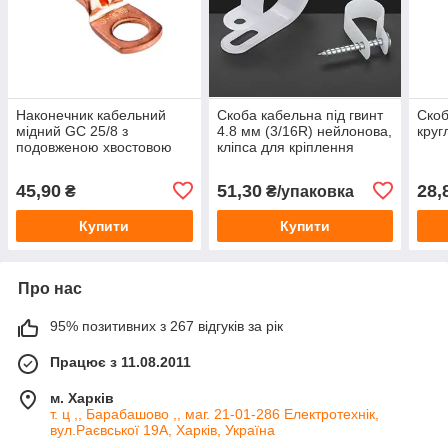
Наконечник кабельний
Скоба кабельна під гвинт
Скоб
мідний GC 25/8 з
4.8 мм (3/16R) нейлонова,
круг
подовженою хвостовою
кліпса для кріплення
частиною під опресування
кабелю
для кабелю 25 мм²
45,90
51,30
28,
₴
₴/упаковка
Купити
Купити
Про нас
95% позитивних з 267 відгуків за рік
Працює з 11.08.2011
м. Харків
т. ц ,, Барабашово ,, маг. 21-01-286 Електротехнік,
вул.Раєвської 19А, Харків, Україна