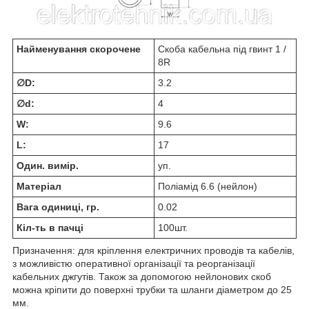
Найменування скорочене
Скоба кабельна під гвинт 1 /
8R
∅D:
3.2
∅d:
4
W:
9.6
L:
17
Один. вимір.
уп.
Матеріал
Поліамід 6.6 (нейлон)
Вага одиниці, гр.
0.02
Кіл-ть в пачці
100шт.
Призначення: для кріплення електричних проводів та кабелів,
з можливістю оперативної організації та реорганізації
кабельних джгутів. Також за допомогою нейлонових скоб
можна кріпити до поверхні трубки та шланги діаметром до 25
мм.