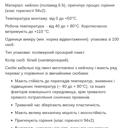
Матеріал: нейлон (поліамід 6.6), пригнічує процес горіння
(клас горючості 94v2).
Температура монтажу: від 0 до +50°С.
Робоча температура: - від 40 до + 80°С. Короткочасно
витримують до +110 °С.
Одиниця виміру (мін. норма відвантаження): упаковка зі 100
скоб.
Тип упаковки: полімерний прозорий пакет.
Колір скоб: білий (напівпрозорий).
Скоби кабельні під гвинт виготовлені з нейлону і мають ряд
переваг у порівнянні зі звичайними скобами:
Мають стійкість до перепадів температур, знижених і
підвищених температур (– 40 до + 80°С), та інших
факторів зовнішнього середовища, крім тривалого
прямого потрапляння сонячних променів.
Тривалий час зберігають високу пластичність.
Мають велику механічну міцність і зносостійкість.
Пригнічують горіння (клас горючості 94v2).
Виділяють невелику кількість диму під час горіння.