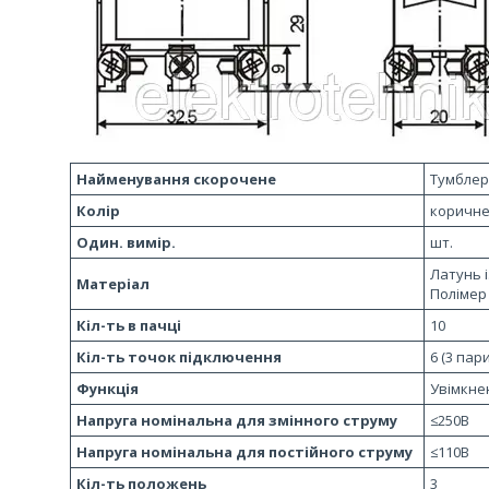
Найменування скорочене
Тумблер
Колір
коричн
Один. вимір.
шт.
Латунь і
Матеріал
Полімер
Кіл-ть в пачці
10
Кіл-ть точок підключення
6 (3 пари
Функція
Увімкнен
Напруга номінальна для змінного струму
≤250В
Напруга номінальна для постійного струму
≤110В
Кіл-ть положень
3