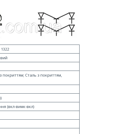
 1322
евий
з покриттям; Сталь з покриттям,
)
ня (вкл-вимк-вкл)