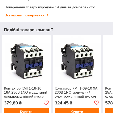
Повернення товару впродовж 14 днів за домовленістю
Всі умови повернення
Подібні товари компанії
Контактор КМІ 1-18-10
Контактор КМІ 1-09-10 9А
Конт
18А 230В 1NO модульний
230В 1NO модульний
25А
електромагнітний пускач
електромагнітний пускач
елек
379,80
324,45
578
₴
₴
Купити
Купити