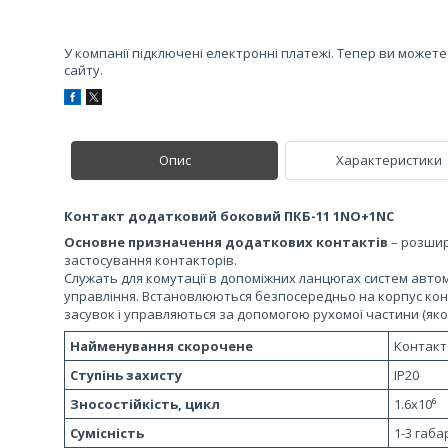
У компанії підключені електронні платежі. Тепер ви может
сайту.
Опис
Характеристики
Контакт додатковий боковий ПКБ-11 1NO+1NC
Основне призначення додаткових контактів
– розши
застосування контакторів.
Служать для комутації в допоміжних ланцюгах систем автом
управління. Встановлюються безпосередньо на корпус ко
засувок і управляються за допомогою рухомої частини (яко
Найменування скорочене
Контакт
Ступінь захисту
IP20
Зносостійкість, цикл
1.6х10⁶
Сумісність
1-3 габа