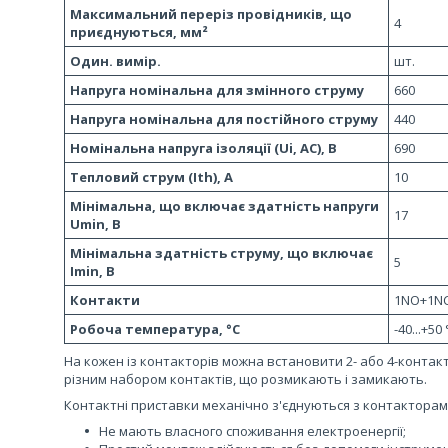
Максимальний переріз провідників, що
4
приєднуються, мм²
Один. вимір.
шт.
Напруга номінальна для змінного струму
660
Напруга номінальна для постійного струму
440
Номінальна напруга ізоляції (Ui, AC), В
690
Тепловий струм (Ith), A
10
Мінімальна, що включає здатність напруги
17
Umin, В
Мінімальна здатність струму, що включає
5
Imin, В
Контакти
1NO+1N
Робоча температура, °C
-40...+50
На кожен із контакторів можна встановити 2- або 4-контак
різним набором контактів, що розмикають і замикають.
Контактні приставки механічно з'єднуються з контакторам
Не мають власного споживання електроенергії;