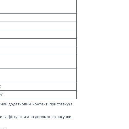
C
 °C
тний додатковий. контакт (приставку) з
и та фіксуються за допомогою засувки.