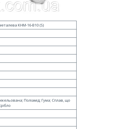
металева KHM-16-B10 (S)
ікельована; Поліамід; Гума; Сплав, що
срібло