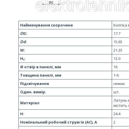
Найменування скорочене
Кнопка 
∅D:
17.7
∅d:
15.65
W:
21.35
H₁:
12.0
Ø отвір в панелі, мм
16
Товщина панелі, мм
1-6
Підсвічування
немає
Один. вимір.
шт.
Латунь н
Матеріал
містить 
H:
24.4
Номінальний робочий струм Ie (AC), А
2