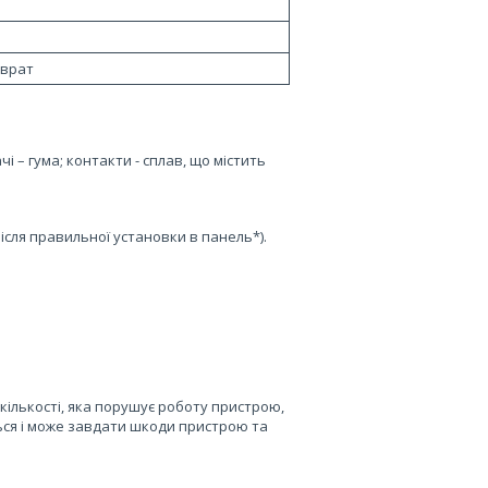
зврат
і – гума; контакти - сплав, що містить
після правильної установки в панель*).
кількості, яка порушує роботу пристрою,
ься і може завдати шкоди пристрою та