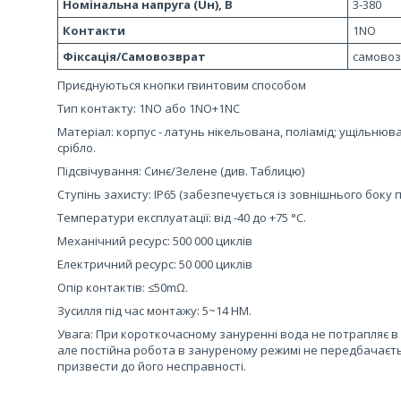
Номінальна напруга (Uн), В
3-380
Контакти
1NO
Фіксація/Самовозврат
самово
Приєднуються кнопки гвинтовим способом
Тип контакту: 1NO або 1NO+1NC
Матеріал: корпус - латунь нікельована, поліамід; ущільнювач
срібло.
Підсвічування: Синє/Зелене (див. Таблицю)
Ступінь захисту: IP65 (забезпечується із зовнішнього боку 
Температури експлуатації: від -40 до +75 °С.
Механічний ресурс: 500 000 циклів
Електричний ресурс: 50 000 циклів
Опір контактів: ≤50mΩ.
Зусилля під час монтажу: 5~14 НМ.
Увага: При короткочасному зануренні вода не потрапляє в 
але постійна робота в зануреному режимі не передбачаєт
призвести до його несправності.