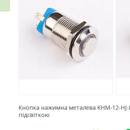
Кнопка нажимна металева KHM-12-HJ-E
підсвіткою