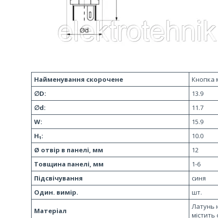
Найменування скорочене
Кнопка 
∅D:
13.9
∅d:
11.7
W:
15.9
H₁:
10.0
Ø отвір в панелі, мм
12
Товщина панелі, мм
1-6
Підсвічування
синя
Один. вимір.
шт.
Латунь н
Матеріал
містить 