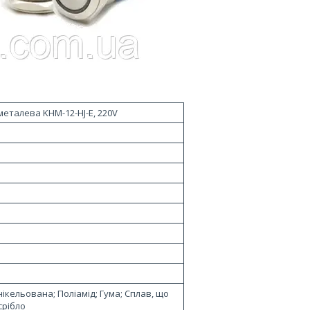
металева KHM-12-HJ-E, 220V
ікельована; Поліамід; Гума; Сплав, що
срібло