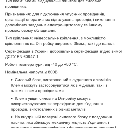
Тип клем: Клеми з'єднувальні гвинтові для силових
провідників.
Призначення: для підключення упускних провідників,
організації оперативних відгалужень проводів, і виконання
допоміжних завдань в електро-щитовому та іншому
промисловому обладнанні.
Тип кріплення: універсальне кріплення, з можливістю
кріплення як на Din-рейку шириною 35мм., так і до панелі.
Сертифікація в Україні: добровільна сертифікація згідно вимог
ДСТУ EN 60947-1.
Робочі температури: від -40 до +80 °С.
Номінальна напруга ≤ 800В.
Силовий блок, виготовлений з лудженого алюмінію.
Клеми можуть застосовуватися як з мідними, так і з
алюмінієвими провідниками.
Клеми увідні силові на Din-рейку можуть
використовуватися як перехідники для з'єднання
проводів, виготовлених з різних металів.
На внутрішній поверхні силового блоку є поздовжня
насічка, яка збільшує механічну міцність з'єднання, і
покращує електропровідність між поверхнями проводу і