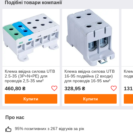
Подібні товари компанії
Клема ввідна силова UTB
Клема ввідна силова UTB
Клем
2.5-35 (3P+N+PE) для
16-95 подвійна (2 входи)
подв
проводів 2,5-35 мм²
для проводів 16-95 мм²
460,80
328,95
131
₴
₴
Купити
Купити
Про нас
95% позитивних з 267 відгуків за рік