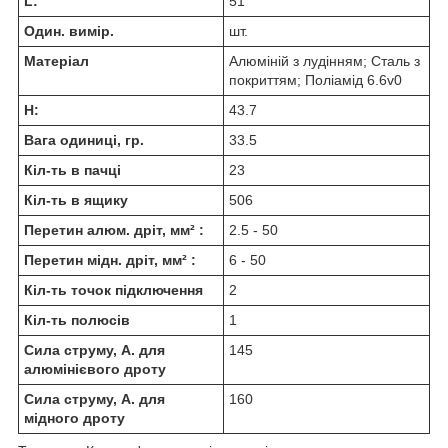
L:
51
Один. вимір.
шт.
Матеріал
Алюміній з лудінням; Сталь з
покриттям; Поліамід 6.6v0
H:
43.7
Вага одиниці, гр.
33.5
Кіл-ть в пачці
23
Кіл-ть в ящику
506
Перетин алюм. дріт, мм² :
2.5 - 50
Перетин мідн. дріт, мм² :
6 - 50
Кіл-ть точок підключення
2
Кіл-ть полюсів
1
Сила струму, А. для
145
алюмінієвого дроту
Сила струму, А. для
160
мідного дроту