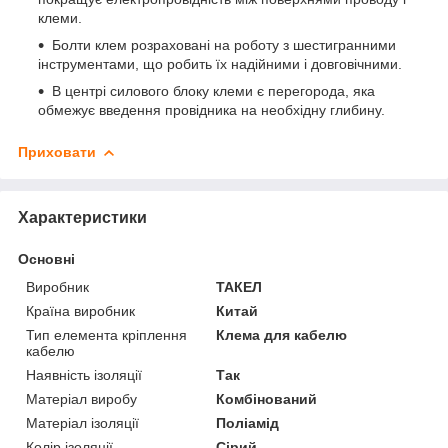
клеми.
Болти клем розраховані на роботу з шестигранними
інструментами, що робить їх надійними і довговічними.
В центрі силового блоку клеми є перегорода, яка
обмежує введення провідника на необхідну глибину.
Приховати
Характеристики
Основні
Виробник
ТАКЕЛ
Країна виробник
Китай
Тип елемента кріплення
Клема для кабелю
кабелю
Наявність ізоляції
Так
Матеріал виробу
Комбінований
Матеріал ізоляції
Поліамід
Колір ізоляції
Сірий