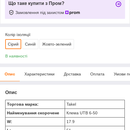
Що таке купити з Пром?
Замовлення під захистом
Колір ізоляції
Сірий
Синій
Жовто-зелений
В наявності
Опис
Характеристики
Доставка
Оплата
Умови п
Опис
Торгова марка:
Takel
Найменування скорочене
Клема UTB 6-50
W:
17.9