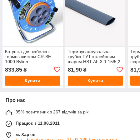
Котушка для кабелю з
Термоусаджувальна
Тер
термозахистом CR-SE-
трубка ТУТ з клейовим
труб
1000 Bylion
шаром HST-AL-3-1 15/5,2
шаро
мм, термоусадка 3:1 для
мм, 
833,85
81,90
81,
₴
₴
герметизації та ізоляції
для 
кабелю
герм
Купити
Купити
Про нас
95% позитивних з 267 відгуків за рік
Працює з 11.08.2011
м. Харків
т. ц ,, Барабашово ,, маг. 21-01-286 Електротехнік,