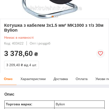
Котушка з кабелем 3х1.5 мм² MK1000 з т/з 30м
Bylion
Немає в наявності
Код: 403422
Опт і роздріб
3 378,60
₴
3 209,40 ₴
від 4 шт.
Опис
Характеристики
Доставка
Оплата
Умови п
Опис
Торгова марка:
Bylion