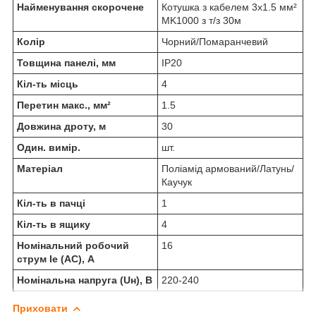
Найменування скорочене
Котушка з кабелем 3х1.5 мм²
MK1000 з т/з 30м
Колір
Чорний/Помаранчевий
Товщина панелі, мм
IP20
Кіл-ть місць
4
Перетин макс., мм²
1.5
Довжина дроту, м
30
Один. вимір.
шт.
Матеріал
Поліамід армований/Латунь/
Каучук
Кіл-ть в пачці
1
Кіл-ть в ящику
4
Номінальний робочий
16
струм Ie (AC), А
Номінальна напруга (Uн), В
220-240
Приховати