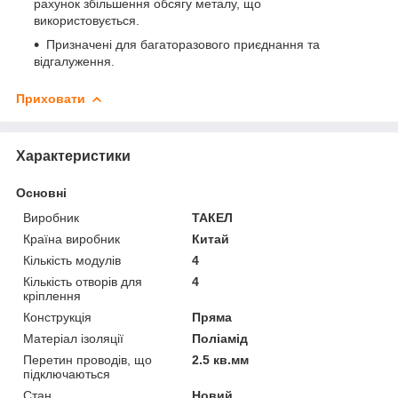
рахунок збільшення обсягу металу, що
використовується.
Призначені для багаторазового приєднання та
відгалуження.
Приховати
Характеристики
Основні
Виробник
ТАКЕЛ
Країна виробник
Китай
Кількість модулів
4
Кількість отворів для
4
кріплення
Конструкція
Пряма
Матеріал ізоляції
Поліамід
Перетин проводів, що
2.5 кв.мм
підключаються
Стан
Новий