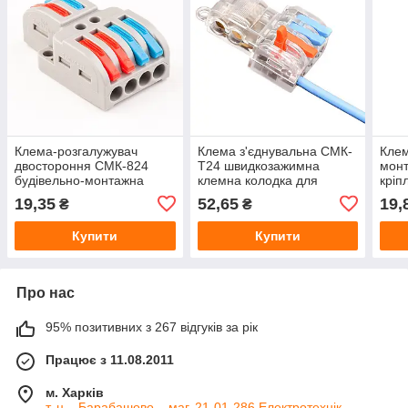
Клема-розгалужувач
Клема з'єднувальна СМК-
Клем
двостороння СМК-824
T24 швидкозажимна
монт
будівельно-монтажна
клемна колодка для
кріп
швидкозажимна клемна
проводів
шви
19,35
52,65
19,
₴
₴
колодка
коло
Купити
Купити
Про нас
95% позитивних з 267 відгуків за рік
Працює з 11.08.2011
м. Харків
т. ц ,, Барабашово ,, маг. 21-01-286 Електротехнік,