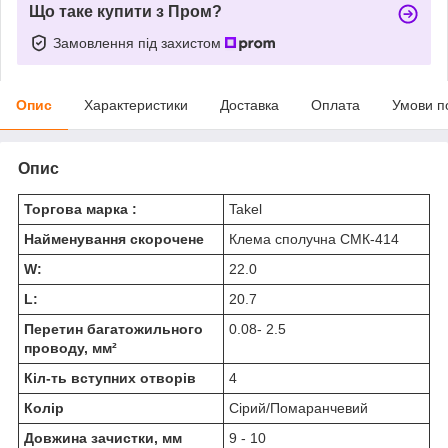
Що таке купити з Пром?
Замовлення під захистом
Опис
Характеристики
Доставка
Оплата
Умови п
Опис
Торгова марка :
Takel
Найменування скорочене
Клема сполучна СМК-414
W:
22.0
L:
20.7
Перетин багатожильного
0.08- 2.5
проводу, мм²
Кіл-ть вступних отворів
4
Колір
Сірий/Помаранчевий
Довжина зачистки, мм
9 - 10