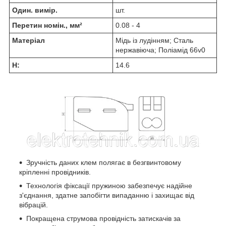
Один. вимір.
шт.
Перетин номін., мм²
0.08 - 4
Матеріал
Мідь із лудінням; Сталь
нержавіюча; Поліамід 66v0
H:
14.6
Зручність даних клем полягає в безгвинтовому
кріпленні провідників.
Технологія фіксації пружиною забезпечує надійне
з'єднання, здатне запобігти випаданню і захищає від
вібрацій.
Покращена струмова провідність затискачів за