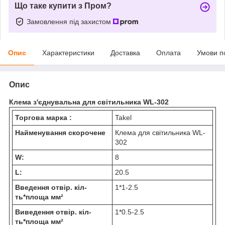
Що таке купити з Пром?
Замовлення під захистом
Опис
Характеристики
Доставка
Оплата
Умови п
Опис
Клема з'єднувальна для світильника WL-302
Торгова марка :
Takel
Найменування скорочене
Клема для світильника WL-
302
W:
8
L:
20.5
Введення отвір. кіл-
1*1-2.5
ть*площа мм²
Виведення отвір. кіл-
1*0.5-2.5
ть*площа мм²