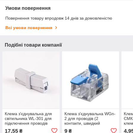
Умови повернення
Повернення товару впродовж 14 днів за домовленістю
Всі умови повернення
Подібні товари компанії
Клема з'єднувальна для
Клема з'єднувальна WGn-
Клем
світильника WL-301 для
2 для проводів (2
СМК
підключення проводів
контакти, швидкий
клем
монтаж)
для 
17,55
9
4,9
₴
₴