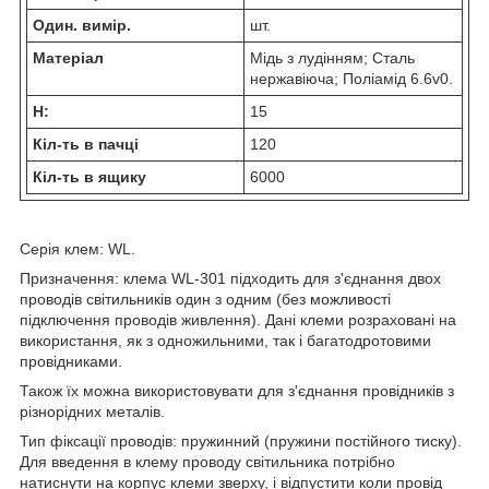
Один. вимір.
шт.
Матеріал
Мідь з лудінням; Сталь
нержавіюча; Поліамід 6.6v0.
H:
15
Кіл-ть в пачці
120
Кіл-ть в ящику
6000
Серія клем: WL.
Призначення: клема WL-301 підходить для з'єднання двох
проводів світильників один з одним (без можливості
підключення проводів живлення). Дані клеми розраховані на
використання, як з одножильними, так і багатодротовими
провідниками.
Також їх можна використовувати для з'єднання провідників з
різнорідних металів.
Тип фіксації проводів: пружинний (пружини постійного тиску).
Для введення в клему проводу світильника потрібно
натиснути на корпус клеми зверху, і відпустити коли провід