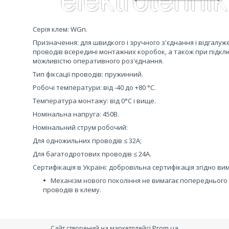
Серія клем: WGn.
Призначення: для швидкого і зручного з'єднання і відгалу
проводів всередині монтажних коробок, а також при підключ
можливістю оперативного роз'єднання.
Тип фіксації проводів: пружинний.
Робочі температури: від -40 до +80 °С.
Температура монтажу: від 0°С і вище.
Номінальна напруга: 450В.
Номінальний струм робочий:
Для одножильних проводів ≤ 32А;
Для багатодротових проводів ≤ 24А.
Сертифікація в Україні: добровільна сертифікація згідно вим
Механізм нового покоління не вимагає попереднього 
проводів в клему.
Prom.ua
Сайт створений на маркетплейсі