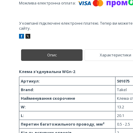
У компанії підключені електронні платежі. Тепер ви может
сайту.
Опис
Характеристики
Клема з'єднувальна WGn-2
Артикул:
501075
Brand:
Takel
Найменування скорочене
Клема с
W:
13.2
L:
20.1
Перетин багатожильного проводу, мм²
0.5 - 2.5
Кіл-ть вступних отворів
2