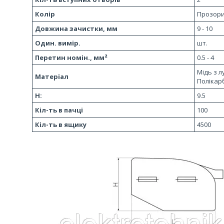
Колір
Прозор
Довжина зачистки, мм
9 - 10
Один. вимір.
шт.
Перетин номін., мм²
0.5 - 4
Мідь з л
Матеріал
Полікар
H:
9.5
Кіл-ть в пачці
100
Кіл-ть в ящику
4500