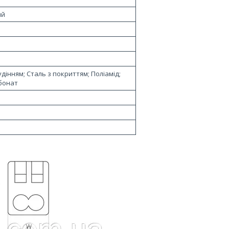
ий
удінням; Сталь з покриттям; Поліамід;
бонат