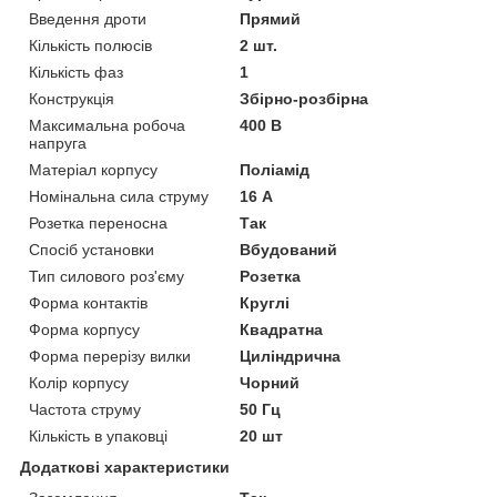
Введення дроти
Прямий
Кількість полюсів
2 шт.
Кількість фаз
1
Конструкція
Збірно-розбірна
Максимальна робоча
400 В
напруга
Матеріал корпусу
Поліамід
Номінальна сила струму
16 А
Розетка переносна
Так
Спосіб установки
Вбудований
Тип силового роз'єму
Розетка
Форма контактів
Круглі
Форма корпусу
Квадратна
Форма перерізу вилки
Циліндрична
Колір корпусу
Чорний
Частота струму
50 Гц
Кількість в упаковці
20 шт
Додаткові характеристики