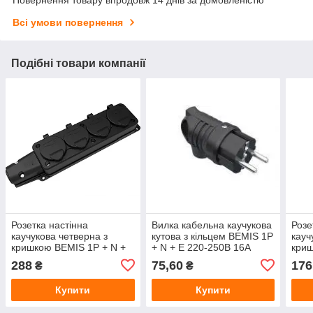
Повернення товару впродовж 14 днів за домовленістю
Всі умови повернення
Подібні товари компанії
Розетка настінна
Вилка кабельна каучукова
Розе
каучукова четверна з
кутова з кільцем BEMIS 1P
кауч
кришкою BEMIS 1P + N +
+ N + E 220-250В 16А
криш
E 220-250В 16А IP54, ВК1-
IP44, BK1-1402-2021
E 22
288
75,60
176
₴
₴
1402-3614
IP54
Купити
Купити