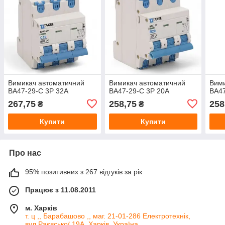
Вимикач автоматичний
Вимикач автоматичний
Вими
ВА47-29-С 3Р 32А
ВА47-29-С 3Р 20А
ВА47
267,75
258,75
258
₴
₴
Купити
Купити
Про нас
95% позитивних з 267 відгуків за рік
Працює з 11.08.2011
м. Харків
т. ц ,, Барабашово ,, маг. 21-01-286 Електротехнік,
вул.Раєвської 19А, Харків, Україна