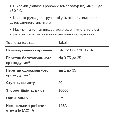
Широкий діапазон робочих температур від -40 ° С до
+50 ° С
Широка ручка для зручності увімкнення/вимкнення
автоматичного вимикача
Насічки на контактних затискачах знижують теплові
втрати та збільшують механічну міцність з'єднання.
Торгова марка:
Takel
Найменування скорочене
ВА47-100-D 3Р 125А
Перетин багатожильного
від 0.75 до 25
проводу, мм²
Перетин одножильного
від 1 до 35
проводу, мм²
Ступінь захисту
20
Зносостійкість, цикл
10000
Один. вимір.
шт.
Номінальний робочий
125А
струм Ie (AC), А