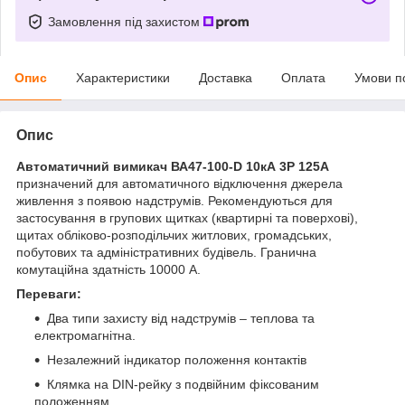
Замовлення під захистом
Опис
Характеристики
Доставка
Оплата
Умови п
Опис
Автоматичний вимикач ВА47-100-D 10кА 3Р 125А
призначений для автоматичного відключення джерела
живлення з появою надструмів. Рекомендуються для
застосування в групових щитках (квартирні та поверхові),
щитах обліково-розподільчих житлових, громадських,
побутових та адміністративних будівель. Гранична
комутаційна здатність 10000 А.
Переваги:
Два типи захисту від надструмів – теплова та
електромагнітна.
Незалежний індикатор положення контактів
Клямка на DIN-рейку з подвійним фіксованим
положенням