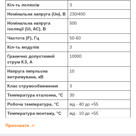
Кіл-ть полюсів
3
Номінальна напруга (Uн), В
230/400
Номінальна напруга
500
ізоляції (Ui, AC), В
Частота (F), Гц
50-60
Кіл-ть модулів
3
Гранично допустимий
10000
струм КЗ, А
Напруга імпульсна
10
витримувана, кВ
Клас струмообмеження
3
Температура еталонна, °C
30
Робоча температура, °C
від - 40 до +55
Температура монтажу, °C
від - 10 до +55
Приховати