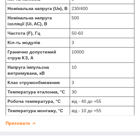
Номінальна напруга (Uн), В
230/400
Номінальна напруга
500
ізоляції (Ui, AC), В
Частота (F), Гц
50-60
Кіл-ть модулів
3
Гранично допустимий
10000
струм КЗ, А
Напруга імпульсна
10
витримувана, кВ
Клас струмообмеження
3
Температура еталонна, °C
30
Робоча температура, °C
від - 40 до +55
Температура монтажу, °C
від - 10 до +55
Приховати