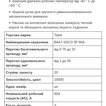
Широкий діапазон робочих температур від -40 ° С до
+50 ° С
Широка ручка для зручності увімкнення/вимкнення
автоматичного вимикача
Насічки на контактних затискачах знижують теплові
втрати та збільшують механічну міцність з'єднання.
Торгова марка:
Takel
Найменування скорочене
ВА47-100-D 3Р 80А
Перетин багатожильного
від 0.75 до 25
проводу, мм²
Перетин одножильного
від 1 до 35
проводу, мм²
Ступінь захисту
20
Зносостійкість, цикл
10000
Один. вимір.
шт.
Номінальний робочий
80А
струм Ie (AC), А
Кіл-ть полюсів
3