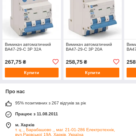
Вимикач автоматичний
Вимикач автоматичний
Вими
ВА47-29-С 3Р 32А
ВА47-29-С 3Р 20А
ВА47
267,75
258,75
258
₴
₴
Купити
Купити
Про нас
95% позитивних з 267 відгуків за рік
Працює з 11.08.2011
м. Харків
т. ц ,, Барабашово ,, маг. 21-01-286 Електротехнік,
вул.Раєвської 19А, Харків, Україна