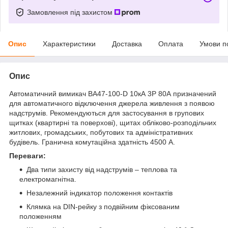
Замовлення під захистом
Опис
Характеристики
Доставка
Оплата
Умови п
Опис
Автоматичний вимикач ВА47-100-D 10кА 3Р 80А призначений
для автоматичного відключення джерела живлення з появою
надструмів. Рекомендуються для застосування в групових
щитках (квартирні та поверхові), щитах обліково-розподільчих
житлових, громадських, побутових та адміністративних
будівель. Гранична комутаційна здатність 4500 А.
Переваги:
Два типи захисту від надструмів – теплова та
електромагнітна.
Незалежний індикатор положення контактів
Клямка на DIN-рейку з подвійним фіксованим
положенням