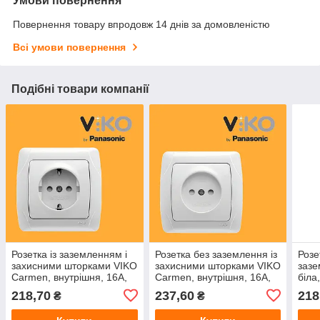
Умови повернення
Повернення товару впродовж 14 днів за домовленістю
Всі умови повернення
Подібні товари компанії
Розетка із заземленням і
Розетка без заземлення із
Розе
захисними шторками VIKO
захисними шторками VIKO
зазе
Carmen, внутрішня, 16А,
Carmen, внутрішня, 16А,
біла,
250В, одинарна, біла
250В, одинарна, біла
218,70
237,60
218
₴
₴