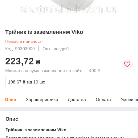
Трійник із заземленням Viko
Немає в наявності
Код: 90303000
Опт і роздріб
223,72
₴
Мінімальна сума замовлення на сайті — 400 ₴
198,67 ₴
від 10 шт.
Опис
Характеристики
Доставка
Оплата
Умови п
Опис
Трійник із заземленням Viko
Розгалужувач
електричний на три гнізда із заземлюючим