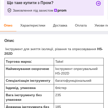
Що таке купити з Пром?
Замовлення під захистом
Опис
Характеристики
Доставка
Оплата
Умови п
Опис
Інструмент для зняття ізоляції, різання та опресовування
HS-
202D
Торгова марка:
Takel
Найменування скорочене
Інструмент опресувальний
HS-202D
Спеціалізація інструменту
багатофункціональний
Індивід. упаковка
блістер
Вага інструменту без
235
упаковки
Довжина інструмента без
185