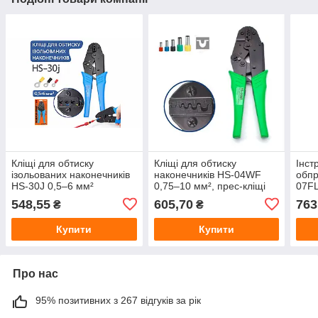
Кліщі для обтиску
Кліщі для обтиску
Інст
ізольованих наконечників
наконечників HS-04WF
обпр
HS-30J 0,5–6 мм²
0,75–10 мм², прес-кліщі
07FL
для втулкових
ізол
548,55
605,70
763
₴
₴
наконечників
0,5–
Купити
Купити
Про нас
95% позитивних з 267 відгуків за рік