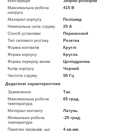
Конструкція
Збірно-розбірна
Максимальна робоча
415 В
напруга
Матеріал корпусу
Поліамід
Номінальна сила струму
25 А
Спосіб установки
Переносной
Тип силового роз'єму
Розетка
Форма контактів
Круглі
Форма корпусу
Кругла
Форма перерізу вилки
Циліндрична
Колір корпусу
Чорний
Частота струму
50 Гц
Додаткові характеристики
Заземлення
Так
Максимальна робоча
65 град.
температура
Матеріал контакту
Латунь
Мінімальна робоча
-25 град.
температура
Перетин проводів, що
4 кв.мм