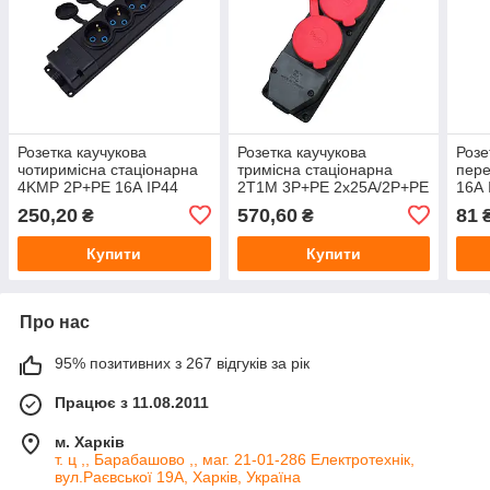
Розетка каучукова
Розетка каучукова
Розе
чотиримісна стаціонарна
тримісна стаціонарна
пер
4KMP 2Р+РЕ 16А IP44
2T1M 3Р+РЕ 2х25А/2Р+РЕ
16А 
(Туреччина)
16А IP44
250,20
570,60
81
₴
₴
Купити
Купити
Про нас
95% позитивних з 267 відгуків за рік
Працює з 11.08.2011
м. Харків
т. ц ,, Барабашово ,, маг. 21-01-286 Електротехнік,
вул.Раєвської 19А, Харків, Україна