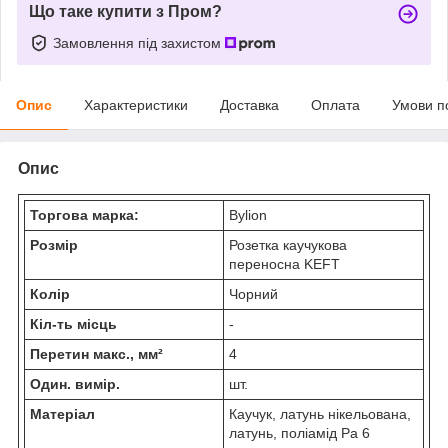
Що таке купити з Пром?
Замовлення під захистом
Опис
Характеристики
Доставка
Оплата
Умови п
Опис
Торгова марка:
Bylion
Розмір
Розетка каучукова
переносна KEFT
Колір
Чорний
Кіл-ть місць
-
Перетин макс., мм²
4
Один. вимір.
шт.
Матеріал
Каучук, латунь нікельована,
латунь, поліамід Pa 6