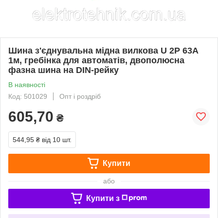
Шина з'єднувальна мідна вилкова U 2P 63А
1м, гребінка для автоматів, двополюсна
фазна шина на DIN-рейку
В наявності
Код: 501029
Опт і роздріб
605,70
₴
544,95 ₴
від 10 шт.
Купити
або
Купити з