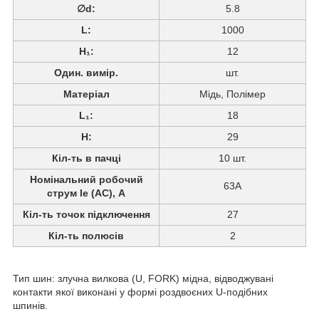
∅d:
5.8
L:
1000
H₁:
12
Один. вимір.
шт.
Матеріал
Мідь, Полімер
L₁:
18
H:
29
Кіл-ть в пачці
10 шт.
Номінальний робочий
63A
струм Ie (AC), А
Кіл-ть точок підключення
27
Кіл-ть полюсів
2
Тип шин: злучна вилкова (U, FORK) мідна, відводжувані
контакти якої виконані у формі роздвоєних U-подібних
шпинів.