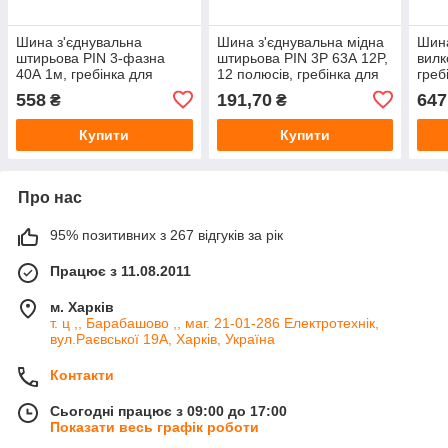
Шина з'єднувальна
Шина з'єднувальна мідна
Шина
штирьова PIN 3-фазна
штирьова PIN 3P 63А 12P,
вилк
40А 1м, гребінка для
12 полюсів, гребінка для
греб
автоматів, фазна шина на
автоматів, трифазна
триф
558
191,70
647
₴
₴
DIN-рейку
фазна шина
DIN-
Купити
Купити
Про нас
95% позитивних з 267 відгуків за рік
Працює з 11.08.2011
м. Харків
т. ц ,, Барабашово ,, маг. 21-01-286 Електротехнік,
вул.Раєвської 19А, Харків, Україна
Контакти
Сьогодні працює з 09:00 до 17:00
Показати весь графік роботи