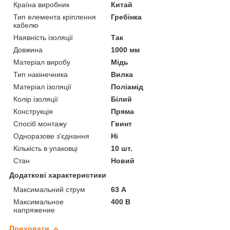
Країна виробник
Китай
Тип елемента кріплення
Гребінка
кабелю
Наявність ізоляції
Так
Довжина
1000 мм
Матеріал виробу
Мідь
Тип накінечника
Вилка
Матеріал ізоляції
Поліамід
Колір ізоляції
Білий
Конструкція
Пряма
Спосіб монтажу
Гвинт
Одноразове з'єднання
Ні
Кількість в упаковці
10 шт.
Стан
Новий
Додаткові характеристики
Максимальний струм
63 А
Максимальное
400 В
напряжение
Приховати