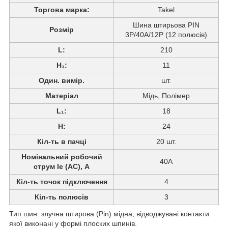
Торгова марка:
Takel
Шина штирьова PIN
Розмір
3P/40A/12P (12 полюсів)
L:
210
H₁:
11
Один. вимір.
шт.
Матеріал
Мідь, Полімер
L₁:
18
H:
24
Кіл-ть в пачці
20 шт.
Номінальний робочий
40А
струм Ie (AC), А
Кіл-ть точок підключення
4
Кіл-ть полюсів
3
Тип шин: злучна штирова (Pin) мідна, відводжувані контакти
якої виконані у формі плоских шпинів.