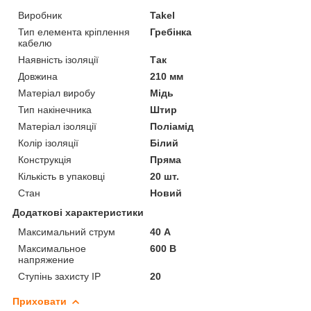
Виробник
Takel
Тип елемента кріплення
Гребінка
кабелю
Наявність ізоляції
Так
Довжина
210 мм
Матеріал виробу
Мідь
Тип накінечника
Штир
Матеріал ізоляції
Поліамід
Колір ізоляції
Білий
Конструкція
Пряма
Кількість в упаковці
20 шт.
Стан
Новий
Додаткові характеристики
Максимальний струм
40 А
Максимальное
600 В
напряжение
Ступінь захисту IP
20
Приховати