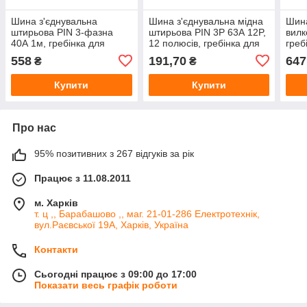
Шина з'єднувальна
Шина з'єднувальна мідна
Шина
штирьова PIN 3-фазна
штирьова PIN 3P 63А 12P,
вилк
40А 1м, гребінка для
12 полюсів, гребінка для
греб
автоматів, фазна шина на
автоматів, трифазна
триф
558
191,70
647
₴
₴
DIN-рейку
фазна шина
DIN-
Купити
Купити
Про нас
95% позитивних з 267 відгуків за рік
Працює з 11.08.2011
м. Харків
т. ц ,, Барабашово ,, маг. 21-01-286 Електротехнік,
вул.Раєвської 19А, Харків, Україна
Контакти
Сьогодні працює з 09:00 до 17:00
Показати весь графік роботи