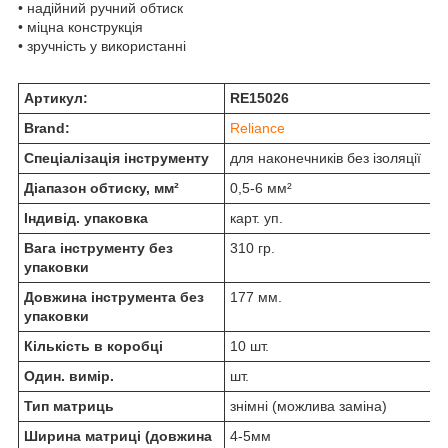
• надійний ручний обтиск
• міцна конструкція
• зручність у використанні
Артикул:
RE15026
Brand:
Reliance
Спеціалізація інструменту
для наконечників без ізоляції
Діапазон обтиску, мм²
0,5-6 мм²
Індивід. упаковка
карт. уп.
Вага інструменту без
310 гр.
упаковки
Довжина інструмента без
177 мм.
упаковки
Кількість в коробці
10 шт.
Один. вимір.
шт.
Тип матриць
знімні (можлива заміна)
Ширина матриці (довжина
4-5мм