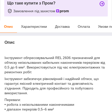
Що таке купити з Пром?
Замовлення під захистом
Опис
Характеристики
Доставка
Оплата
Умови п
Опис
Інструмент обпресовувальний REL 2606 призначений для
обтиску неізольованих кабельних наконечників перерізом від
0,5 до 6 мм². Використовується під час електромонтажних та
ремонтних робіт.
Інструмент забезпечує рівномірний і надійний обтиск, що
гарантує якісний електричний контакт та довговічність
з’єднання. Підходить для професійного та побутового
використання.
Переваги:
• робота з неізольованими наконечниками
• діапазон перерізів 0,5–6 мм²