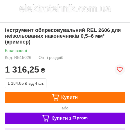
Інструмент обпресовувальний REL 2606 для
неізольованих наконечників 0,5–6 мм²
(кримпер)
В наявності
Код: RE15026
Опт і роздріб
1 316,25
₴
1 184,85 ₴
від 4 шт.
Купити
або
Купити з