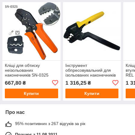
Кліщі для обтиску
Інструмент
Кліщ
неізольованих
обпресовувальний для
втул
наконечників SN-0325
ізольованих наконечників
REL 
(0,5–2,5 мм²), кримпер
REL 20025 0,5–2,5 мм²
мм²
667,80
1 316,25
1 3
₴
₴
Купити
Купити
Про нас
95% позитивних з 267 відгуків за рік
Працює з 11.08.2011