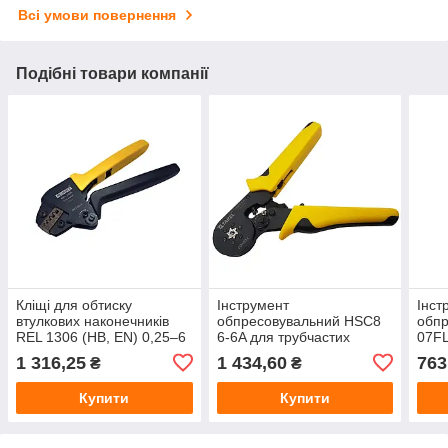
Всі умови повернення
Подібні товари компанії
Кліщі для обтиску
Інструмент
Інст
втулкових наконечників
обпресовувальний HSC8
обпр
REL 1306 (HB, EN) 0,25–6
6-6A для трубчастих
07FL
мм²
наконечників 0,08-6 мм²
ізол
1 316,25
1 434,60
763
₴
₴
0,5–
Купити
Купити