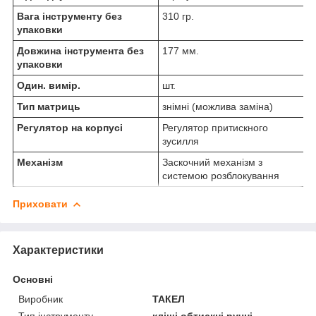
Вага інструменту без
310 гр.
упаковки
Довжина інструмента без
177 мм.
упаковки
Один. вимір.
шт.
Тип матриць
знімні (можлива заміна)
Регулятор на корпусі
Регулятор притискного
зусилля
Механізм
Заскочний механізм з
системою розблокування
Приховати
Характеристики
Основні
Виробник
ТАКЕЛ
Тип інструменту
кліщі обтискні ручні