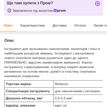
Що таке купити з Пром?
Замовлення під захистом
Опис
Характеристики
Доставка
Оплата
Умови п
Опис
Інструмент для ізольованих наконечників, конекторів і гільз із
найбільшим ресурсом змикань. Інструмент з механізмом
нового покоління (матриці рухаються один до одного
ПАРАЛЕЛЬНО, відсутнє нерівномірне змикання). Корпус
інструменту з воронуванням, а матриці покриті захисною
речовиною на основі нікелю, руків'я із пластику з матовою
нековзною поверхнею.
Торгова марка:
Reliance
Спеціалізація інструменту
для наконечників з ізоляцією
Діапазон обтиску, мм²
0,5-2,5 мм²
Індивід. упаковка
карт. уп.