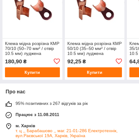
Клема мідна розрізна КМР
Клема мідна розрізна КМР
Клем
70/10 (50–70 мм² / отвір
50/10 (35–50 мм² / отвір
35/1
10.5 мм) луджена
10.5 мм) луджена
10.5
180,90
92,25
64,
₴
₴
Купити
Купити
Про нас
95% позитивних з 267 відгуків за рік
Працює з 11.08.2011
м. Харків
т. ц ,, Барабашово ,, маг. 21-01-286 Електротехнік,
вул.Раєвської 19А, Харків, Україна