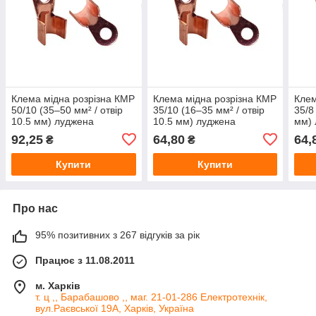
Клема мідна розрізна КМР
Клема мідна розрізна КМР
Клем
50/10 (35–50 мм² / отвір
35/10 (16–35 мм² / отвір
35/8
10.5 мм) луджена
10.5 мм) луджена
мм)
92,25
64,80
64,
₴
₴
Купити
Купити
Про нас
95% позитивних з 267 відгуків за рік
Працює з 11.08.2011
м. Харків
т. ц ,, Барабашово ,, маг. 21-01-286 Електротехнік,
вул.Раєвської 19А, Харків, Україна