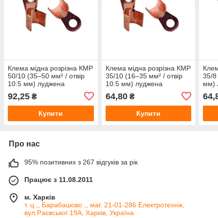
Клема мідна розрізна КМР
Клема мідна розрізна КМР
Клем
50/10 (35–50 мм² / отвір
35/10 (16–35 мм² / отвір
35/8
10.5 мм) луджена
10.5 мм) луджена
мм)
92,25
64,80
64,
₴
₴
Купити
Купити
Про нас
95% позитивних з 267 відгуків за рік
Працює з 11.08.2011
м. Харків
т. ц ,, Барабашово ,, маг. 21-01-286 Електротехнік,
вул.Раєвської 19А, Харків, Україна