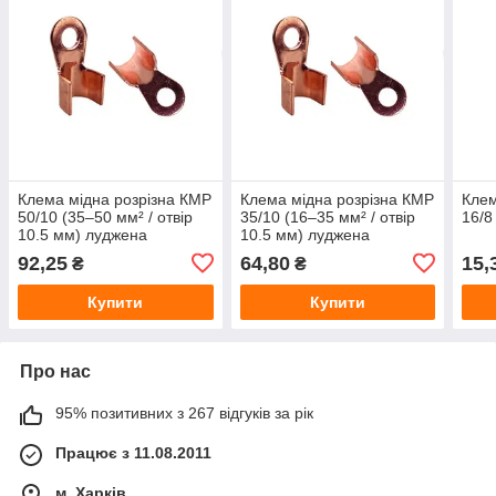
Клема мідна розрізна КМР
Клема мідна розрізна КМР
Клем
50/10 (35–50 мм² / отвір
35/10 (16–35 мм² / отвір
16/8
10.5 мм) луджена
10.5 мм) луджена
92,25
64,80
15,
₴
₴
Купити
Купити
Про нас
95% позитивних з 267 відгуків за рік
Працює з 11.08.2011
м. Харків