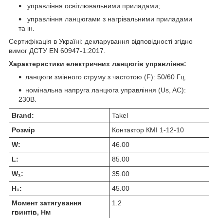
управління освітлювальними приладами;
управління ланцюгами з нагрівальними приладами
та ін.
Сертифікація в Україні: декларування відповідності згідно
вимог ДСТУ EN 60947-1:2017.
Характеристики електричних ланцюгів управління:
ланцюги змінного струму з частотою (F): 50/60 Гц.
номінальна напруга ланцюга управління (Us, AC):
230В.
Brand:
Takel
Розмір
Контактор КМІ 1-12-10
W:
46.00
L:
85.00
W₁:
35.00
H₁:
45.00
Момент затягування
1.2
гвинтів, Нм