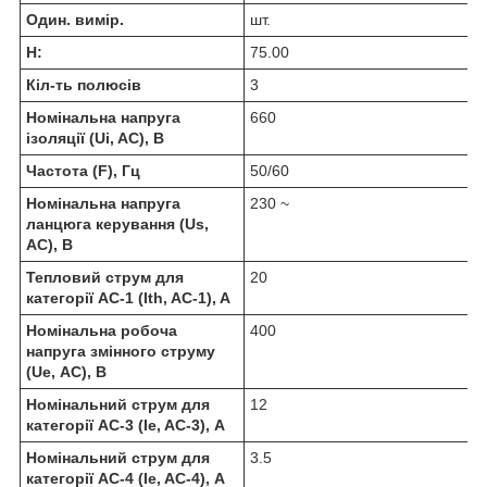
Один. вимір.
шт.
H:
75.00
Кіл-ть полюсів
3
Номінальна напруга
660
ізоляції (Ui, AC), В
Частота (F), Гц
50/60
Номінальна напруга
230 ~
ланцюга керування (Us,
AC), В
Тепловий струм для
20
категорії AC-1 (Ith, AC-1), A
Номінальна робоча
400
напруга змінного струму
(Ue, АС), В
Номінальний струм для
12
категорії AC-3 (Ie, AC-3), А
Номінальний струм для
3.5
категорії AC-4 (Ie, AC-4), А