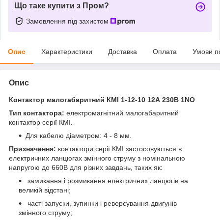
Що таке купити з Пром?
Замовлення під захистом
Опис
Характеристики
Доставка
Оплата
Умови п
Опис
Контактор малогабаритний КМІ 1-12-10 12А 230В 1NO
Тип контактора:
електромагнітний малогабаритний
контактор серії КМІ.
Для кабелю діаметром: 4 - 8 мм.
Призначення:
контактори серії КМІ застосовуються в
електричних ланцюгах змінного струму з номінальною
напругою до 660В для різних завдань, таких як:
замикання і розмикання електричних ланцюгів на
великій відстані;
часті запуски, зупинки і реверсування двигунів
змінного струму;