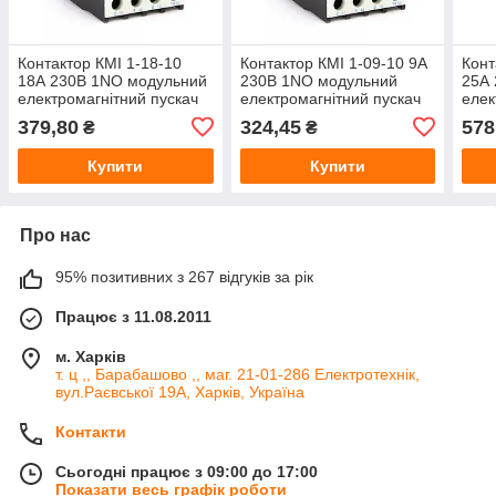
Контактор КМІ 1-18-10
Контактор КМІ 1-09-10 9А
Конт
18А 230В 1NO модульний
230В 1NO модульний
25А
електромагнітний пускач
електромагнітний пускач
елек
379,80
324,45
578
₴
₴
Купити
Купити
Про нас
95% позитивних з 267 відгуків за рік
Працює з 11.08.2011
м. Харків
т. ц ,, Барабашово ,, маг. 21-01-286 Електротехнік,
вул.Раєвської 19А, Харків, Україна
Контакти
Сьогодні працює з 09:00 до 17:00
Показати весь графік роботи