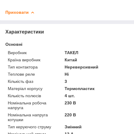
Приховати
Характеристики
Основні
Виробник
ТАКЕЛ
Країна виробник
Китай
Тип контактора
Нереверсивний
Теплове реле
Ні
Кількість фаз
3
Матеріал корпусу
Термопластик
Кількість полюсів
4 шт.
Номінальна робоча
230 В
напруга
Номінальна напруга
220 В
котушки
Тип керуючого струму
Змінний
Номінальний струм
12 А