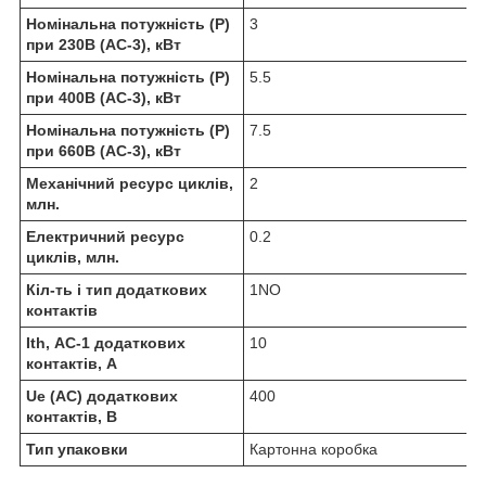
Номінальна потужність (Р)
3
при 230В (AC-3), кВт
Номінальна потужність (Р)
5.5
при 400В (AC-3), кВт
Номінальна потужність (Р)
7.5
при 660В (AC-3), кВт
Механічний ресурс циклів,
2
млн.
Електричний ресурс
0.2
циклів, млн.
Кіл-ть і тип додаткових
1NO
контактів
Ith, АС-1 додаткових
10
контактів, А
Ue (АС) додаткових
400
контактів, В
Тип упаковки
Картонна коробка