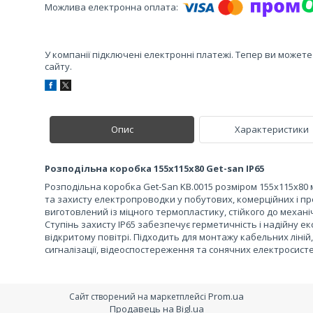
У компанії підключені електронні платежі. Тепер ви может
сайту.
Опис
Характеристики
Розподільна коробка 155x115x80 Get-san IP65
Розподільна коробка Get-San KB.0015 розміром 155х115х80
та захисту електропроводки у побутових, комерційних і 
виготовлений із міцного термопластику, стійкого до механ
Ступінь захисту IP65 забезпечує герметичність і надійну ек
відкритому повітрі. Підходить для монтажу кабельних ліній
сигналізації, відеоспостереження та сонячних електросист
Prom.ua
Сайт створений на маркетплейсі
Продавець на Bigl.ua