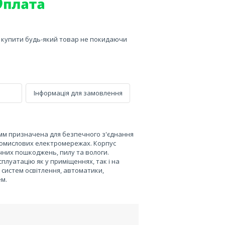
е купити будь-який товар не покидаючи
Інформація для замовлення
 мм призначена для безпечного з'єднання
промислових електромережах. Корпус
ічних пошкоджень, пилу та вологи.
сплуатацію як у приміщеннях, так і на
, систем освітлення, автоматики,
ем.