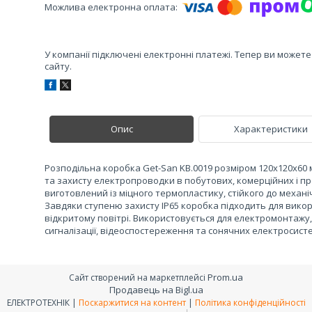
У компанії підключені електронні платежі. Тепер ви может
сайту.
Опис
Характеристики
Розподільна коробка Get-San KB.0019 розміром 120х120х60
та захисту електропроводки в побутових, комерційних і 
виготовлений із міцного термопластику, стійкого до механ
Завдяки ступеню захисту IP65 коробка підходить для викори
відкритому повітрі. Використовується для електромонтажу,
сигналізації, відеоспостереження та сонячних електросист
Prom.ua
Сайт створений на маркетплейсі
Продавець на Bigl.ua
ЕЛЕКТРОТЕХНІК |
Поскаржитися на контент
|
Політика конфіденційності