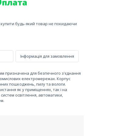
е купити будь-який товар не покидаючи
Інформація для замовлення
 мм призначена для безпечного з'єднання
промислових електромережах. Корпус
ічних пошкоджень, пилу та вологи.
стання як у приміщеннях, так і на
 систем освітлення, автоматики,
ем.