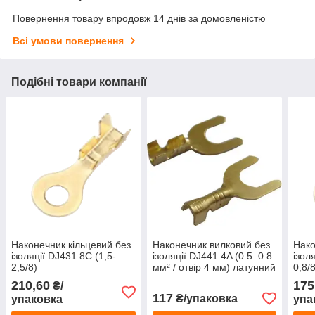
Повернення товару впродовж 14 днів за домовленістю
Всі умови повернення
Подібні товари компанії
Наконечник кільцевий без
Наконечник вилковий без
Нако
ізоляції DJ431 8C (1,5-
ізоляції DJ441 4A (0.5–0.8
ізол
2,5/8)
мм² / отвір 4 мм) латунний
0,8/
210,60
175
₴/
117
₴/упаковка
упаковка
упа