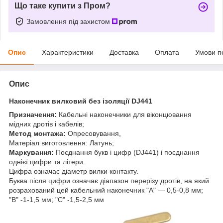
Що таке купити з Пром?
Замовлення під захистом
Опис
Характеристики
Доставка
Оплата
Умови п
Опис
Наконечник вилковий без ізоляції DJ441
Призначення:
Кабельні наконечники для віконцювання
мідних дротів і кабелів;
Метод монтажа:
Опресовування,
Матеріал виготовлення: Латунь;
Маркування:
Поєднання букв і цифр (DJ441) і поєднання
однієї цифри та літери.
Цифра означає діаметр вилки контакту.
Буква після цифри означає діапазон перерізу дротів, на який
розрахований цей кабельний наконечник "А" — 0,5-0,8 мм;
"В" -1-1,5 мм; "С" -1,5-2,5 мм