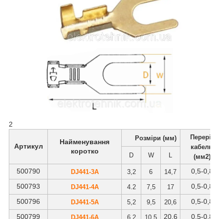
2
Переріз
Розміри (мм)
Найменування
Артикул
кабелю
коротко
D
W
L
(мм2)
500790
0
,5-0,8
DJ441-3А
3,2
6
14,7
500793
0
,5-0,8
DJ441-4А
4.2
7,5
17
500796
0
,5-0,8
DJ441-5А
5,2
9,5
20,6
500799
20,6
0
,5-0,8
DJ441-6А
6,2
10,5